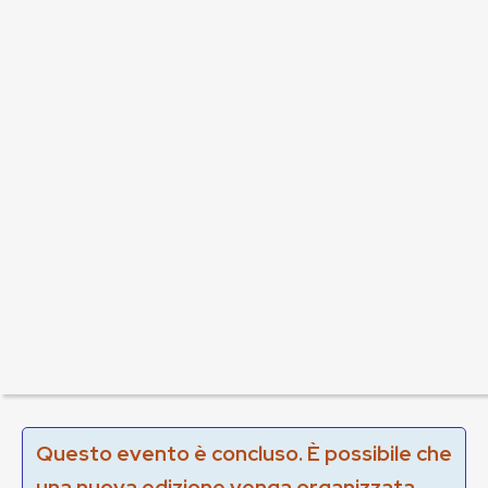
Questo evento è concluso. È possibile che
una nuova edizione venga organizzata