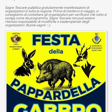
Sagre Toscane pubblica gratuitamente manifestazioni di
organizzatori in tutta la regione. Prima di mettervi in viaggio, vi
consigliamo di contattare gli organizzatori per verificare che tutto si
svolga come da programma. Sagre Toscane non può essere
ritenuta responsabile di modifiche o inadempienze degli
organizzatori. Buone sagre! :-)