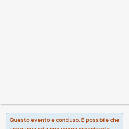
Questo evento è concluso. È possibile che
una nuova edizione venga organizzata