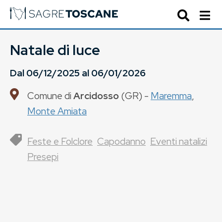
Natale di luce
Dal
06/12/2025
al
06/01/2026
Comune di
Arcidosso
(
GR
) -
Maremma
,
Monte Amiata
Feste e Folclore
Capodanno
Eventi natalizi
Presepi