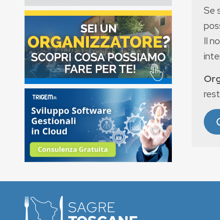
Se 
poss
Il n
int
Org
rest