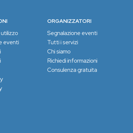
ONI
ORGANIZZATORI
 utilizzo
Segnalazione eventi
e eventi
Tutti i servizi
i
Chi siamo
i
Richiedi informazioni
Consulenza gratuita
cy
y