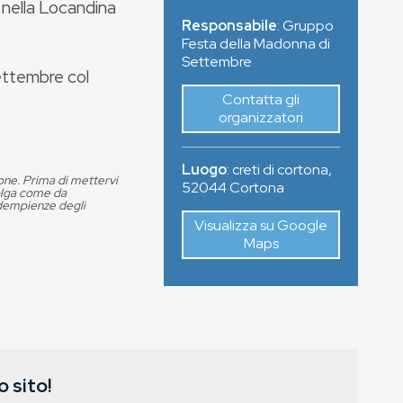
i nella Locandina
Responsabile
: Gruppo
Festa della Madonna di
Settembre
ettembre col
Contatta gli
organizzatori
Luogo
:
creti di cortona
,
ione. Prima di mettervi
52044
Cortona
volga come da
adempienze degli
Visualizza su Google
Maps
 sito!