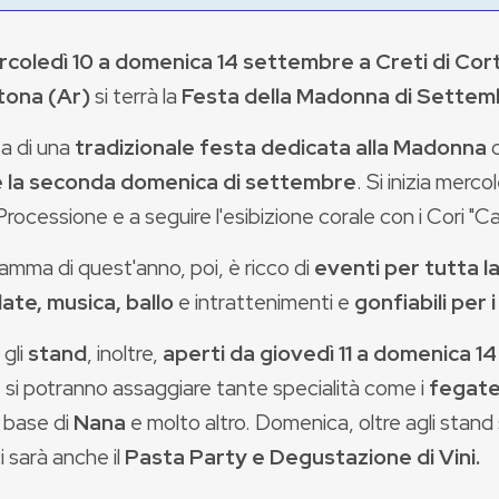
coledì 10 a domenica 14 settembre a Creti di Cor
tona (Ar)
si terrà la
Festa della Madonna di Settem
ta di una
tradizionale festa dedicata alla Madonna
e la seconda domenica di settembre
. Si inizia merco
Processione e a seguire l'esibizione corale con i Cori "
ramma di quest'anno, poi, è ricco di
eventi per tutta la
late, musica, ballo
e intrattenimenti e
gonfiabili per 
 gli
stand
, inoltre,
aperti da giovedì 11 a domenica 14
, si potranno assaggiare tante specialità come i
fegatel
a base di
Nana
e molto altro. Domenica, oltre agli stand s
i sarà anche il
Pasta Party e Degustazione di Vini.