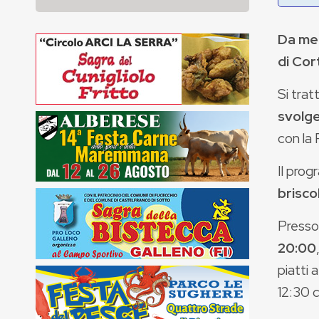
Da mer
di Cor
Si trat
svolg
con la 
Il prog
brisco
Presso
20:00
piatti 
12:30 c