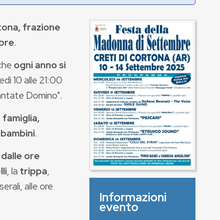
tona, frazione
bre
.
che
ogni anno si
ledì 10 alle 21:00
Cantate Domino".
 famiglia,
i bambini
.
 dalle ore
li
, la
trippa
,
erali, alle ore
Informazioni
evento