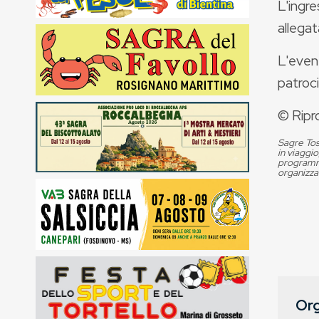
L'ingre
allegat
L'even
patroc
© Ripr
Sagre Tos
in viaggio
programma
organizza
Org