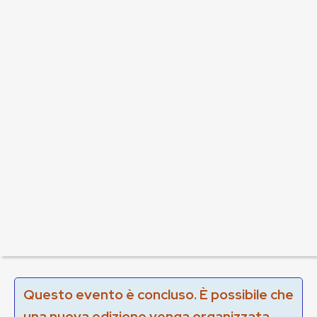
Questo evento è concluso. È possibile che
una nuova edizione venga organizzata