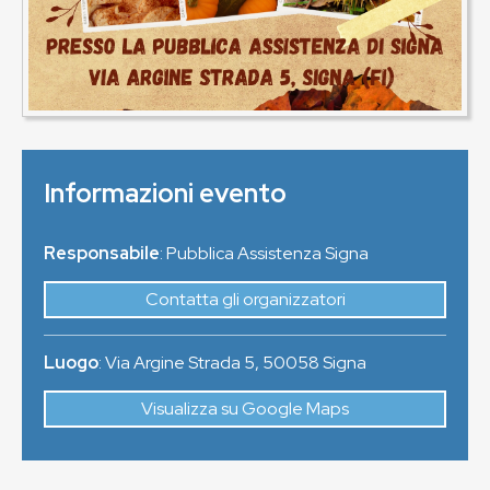
Informazioni evento
Responsabile
: Pubblica Assistenza Signa
Contatta gli organizzatori
Luogo
:
Via Argine Strada 5
,
50058
Signa
Visualizza su Google Maps