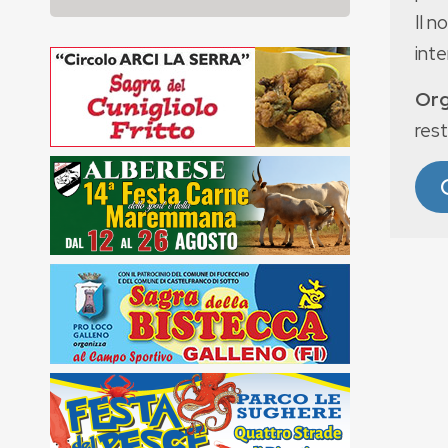
Il n
int
Org
rest