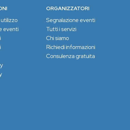
ONI
ORGANIZZATORI
 utilizzo
Segnalazione eventi
e eventi
Tutti i servizi
i
Chi siamo
i
Richiedi informazioni
Consulenza gratuita
cy
y