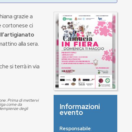
chiana grazie a
e cortonese ci
ll’artigianato
attino alla sera.
e si terrà in via
ione. Prima di mettervi
volga come da
Informazioni
adempienze degli
evento
Responsabile
: