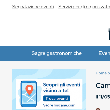
Segnalazione eventi
Servizi per gli organizzato
Sagre gastronomiche
Even
Home p
Camu
Il
11/0