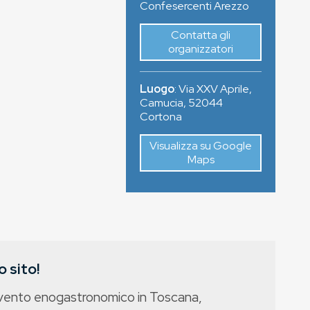
Confesercenti Arezzo
Contatta gli
organizzatori
Luogo
:
Via XXV Aprile,
Camucia
,
52044
Cortona
Visualizza su Google
Maps
 sito!
evento enogastronomico in Toscana,