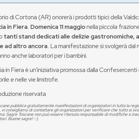
itorio di Cortona (AR) onorerà i prodotti tipici della Valdi
a in Fiera
.
Domenica 11 maggio
nella piccola frazion
no
tanti stand dedicati alle delizie gastronomiche, a
 e ad altro ancora
. La manifestazione si svolgerà dal m
anno anche laboratori per i bambini.
 in Fiera è un’iniziativa promossa dalla Confesercenti ch
ile e nelle vie limitrofe.
oduzione riservata
cane pubblica gratuitamente manifestazioni di organizzatori in tutta la reg
, vi consigliamo di contattare gli organizzatori per verificare che tutto si s
. Sagre Toscane non può essere ritenuta responsabile di modifiche o in
tori. Buone sagre! :-)