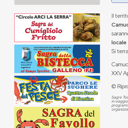
Il terr
Camuci
saran
locale
Si terr
Camucia
XXV Apr
© Ripr
Sagre Tos
in viaggio
programma
organizza