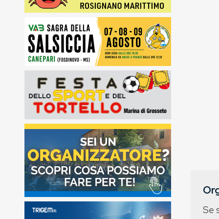
Org
Se 