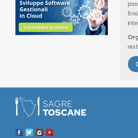
poss
Il n
int
Org
rest