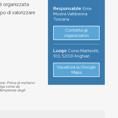
 è organizzata
Responsabile
: Ente
po di valorizzare
Mostra Valtiberina
Toscana
Contatta gli
organizzatori
Luogo
:
Corso Matteotti,
103
,
52031
Anghiari
Visualizza su Google
Maps
ione. Prima di mettervi
volga come da
adempienze degli