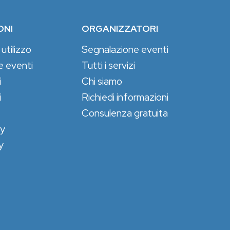
ONI
ORGANIZZATORI
 utilizzo
Segnalazione eventi
e eventi
Tutti i servizi
i
Chi siamo
i
Richiedi informazioni
Consulenza gratuita
cy
y