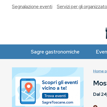
Segnalazione eventi
Servizi per gli organizzato
Sagre gastronomiche
Even
Home p
Most
Dal
24