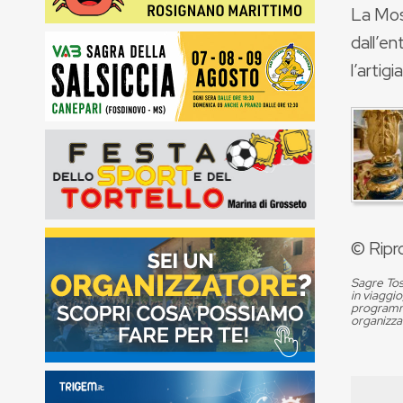
La Mos
dall’en
l’artigi
© Ripr
Sagre Tos
in viaggio
programma
organizza