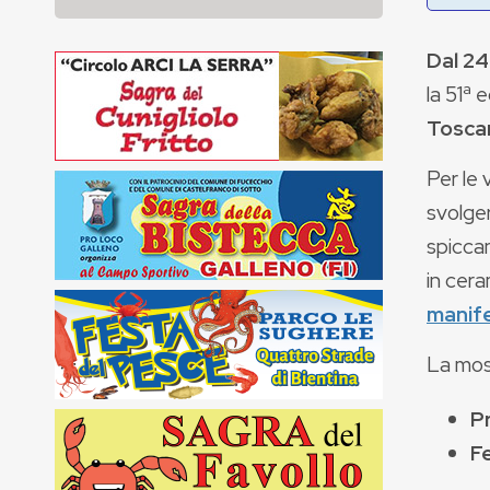
Dal 24
la 51ª 
Tosca
Per le 
svolge
spiccan
in cera
manif
La mos
Pr
Fe