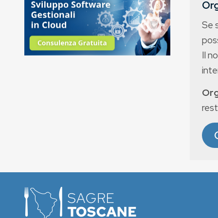
Org
Se 
poss
Il n
int
Org
rest