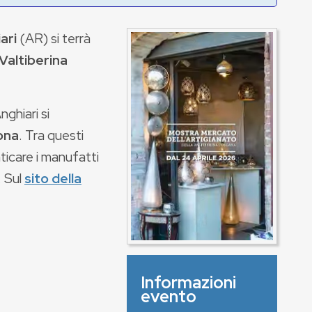
ari
(AR) si terrà
Valtiberina
nghiari si
zona
. Tra questi
ticare i manufatti
. Sul
sito della
Informazioni
evento