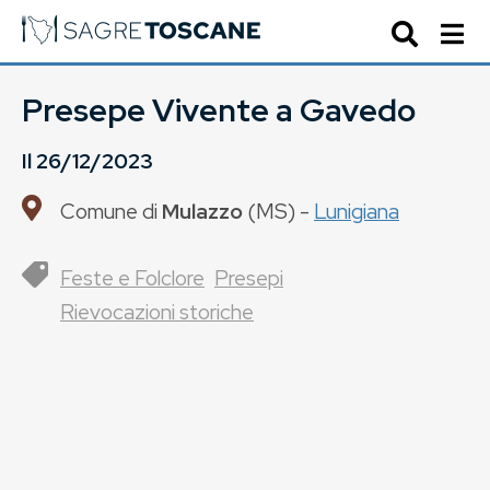
Presepe Vivente a Gavedo
Il
26/12/2023
Comune di
Mulazzo
(
MS
) -
Lunigiana
Feste e Folclore
Presepi
Rievocazioni storiche