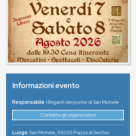
Informazioni evento
Responsabile
: I Briganti del ponte di San Michele
Contatta gli organizzatori
Luogo
:
San Michele
,
55035
Piazza al Serchio