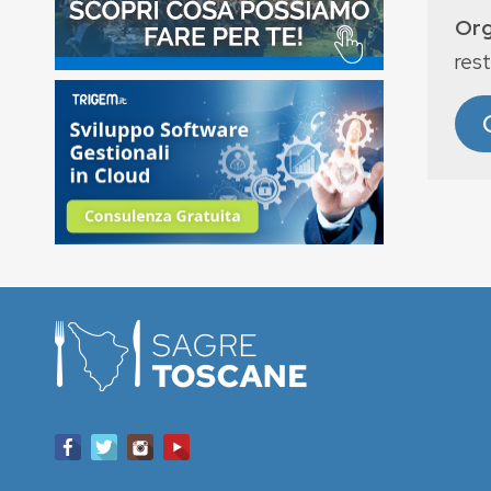
Org
rest