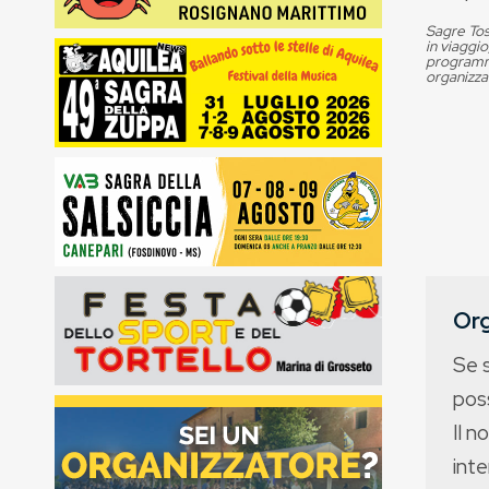
Sagre Tos
in viaggio
programma
organizza
Org
Se 
poss
Il n
int