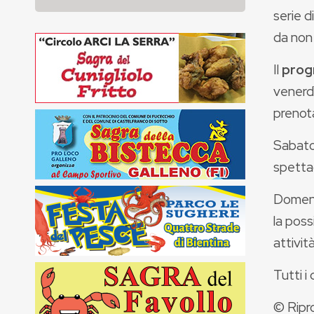
serie d
da non
Il
prog
venerdì
prenota
Sabato 
spettac
Domeni
la poss
attività
Tutti i
© Ripr