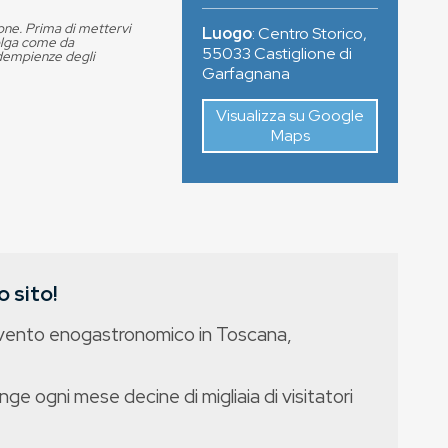
ione. Prima di mettervi
Luogo
:
Centro Storico
,
volga come da
55033
Castiglione di
adempienze degli
Garfagnana
Visualizza su Google
Maps
 sito!
evento enogastronomico in Toscana,
nge ogni mese decine di migliaia di visitatori