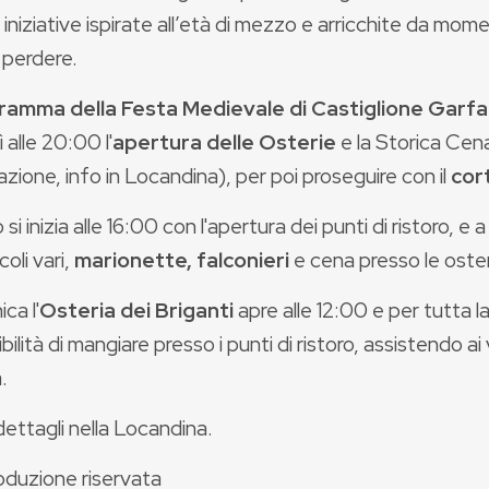
i iniziative ispirate all’età di mezzo e arricchite da mom
 perdere.
ramma della Festa Medievale di Castiglione Garf
 alle 20:00 l'
apertura delle Osterie
e la Storica Cena
zione, info in Locandina), per poi proseguire con il
cor
si inizia alle 16:00 con l'apertura dei punti di ristoro, e 
oli vari,
marionette, falconieri
e cena presso le oster
ca l'
Osteria dei Briganti
apre alle 12:00 e per tutta la
ibilità di mangiare presso i punti di ristoro, assistendo ai
.
 dettagli nella Locandina.
oduzione riservata