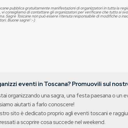
cane pubblica gratuitamente manifestazioni di organizzatori in tutta la reg
, vi consigliamo di contattare gli organizzatori per verificare che tutto si s
. Sagre Toscane non può essere ritenuta responsabile di modifiche o in
tori. Buone sagre! :-)
anizzi eventi in Toscana? Promuovili sul nostro
stai organizzando una sagra, una festa paesana o un 
iamo aiutarti a farlo conoscere!
ostro sito è dedicato proprio agli eventi toscani e raggiu
eressati a scoprire cosa succede nel weekend.