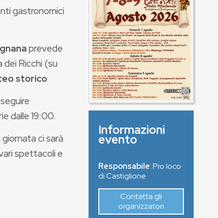
enti gastronomici
agnana
prevede
 dei Ricchi (su
teo storico
a seguire
ie dalle 19:00.
Informazioni
 giornata ci sarà
evento
 vari spettacoli e
Responsabile
: Pro loco
di Castiglione
Contatta gli
organizzatori