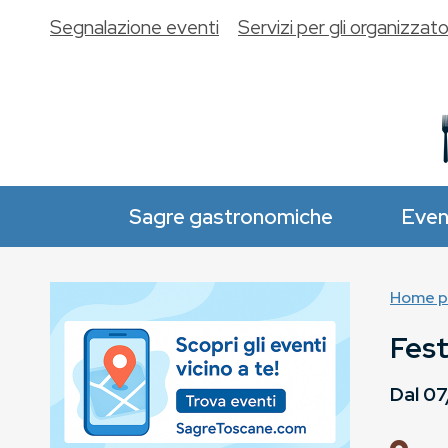
Segnalazione eventi
Servizi per gli organizzato
Sagre gastronomiche
Even
Home p
Fes
Dal
07