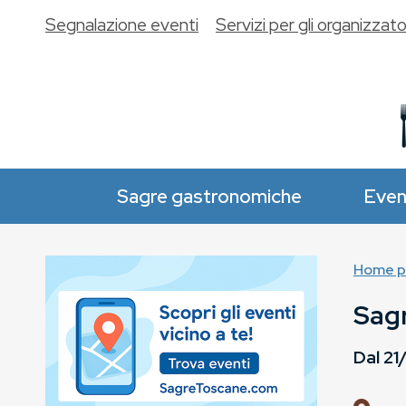
Segnalazione eventi
Servizi per gli organizzato
Sagre gastronomiche
Even
Home p
Sagr
Dal
21