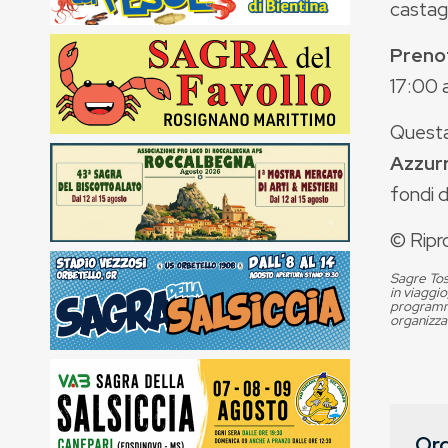
castagn
Preno
17:00 a
Questa 
Azzurr
fondi d
© Ripr
Sagre Tos
in viaggio
programma
organizza
Org