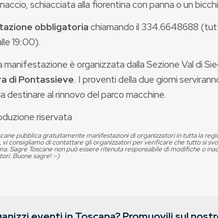
accio, schiacciata alla fiorentina con panna o un bicchi
tazione obbligatoria
chiamando il 334.6648688 (tutti 
lle 19:00).
manifestazione è organizzata dalla Sezione Val di Siec
a di Pontassieve
. I proventi della due giorni servira
a destinare al rinnovo del parco macchine.
oduzione riservata
cane pubblica gratuitamente manifestazioni di organizzatori in tutta la reg
, vi consigliamo di contattare gli organizzatori per verificare che tutto si s
. Sagre Toscane non può essere ritenuta responsabile di modifiche o in
tori. Buone sagre! :-)
anizzi eventi in Toscana? Promuovili sul nostro