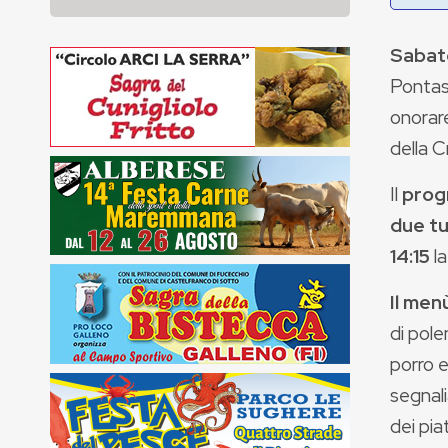
Sabato
Pontass
onorar
della C
Il
pro
due tur
14:15
la
Il men
di pole
porro e
segnal
dei pia