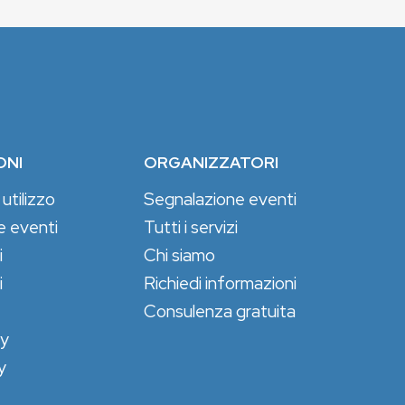
ONI
ORGANIZZATORI
 utilizzo
Segnalazione eventi
e eventi
Tutti i servizi
i
Chi siamo
i
Richiedi informazioni
Consulenza gratuita
cy
y