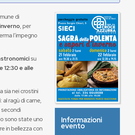
omune di
'inverno
, per
ferma l’impegno
astronomici
su
e 12:30 e alle
 sia nei crostini
i
: al ragù di carne,
i secondi
do sono state uno
Informazioni
evento
ere in bellezza con