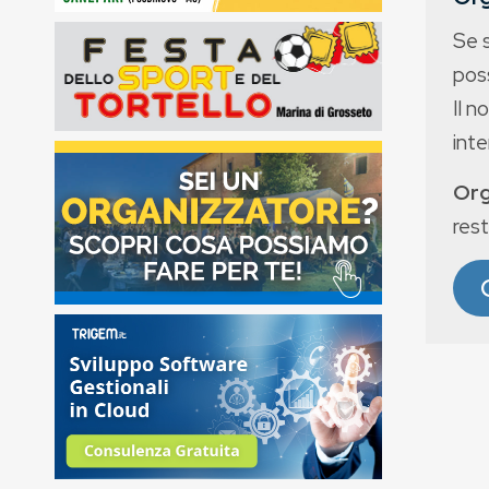
Se 
poss
Il n
int
Org
rest