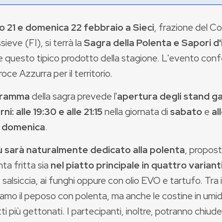
 21 e domenica 22 febbraio a Sieci
, frazione del C
ieve (FI), si terrà la
Sagra della Polenta e Sapori d
e questo tipico prodotto della stagione. L'evento con
roce Azzurra per il territorio.
gramma
della sagra prevede l'
apertura degli stand g
ni: alle 19:30 e alle 21:15
nella giornata di
sabato
e
all
domenica
.
ù sarà naturalmente dedicato alla polenta
, proposta
nta fritta sia
nel piatto principale in quattro variant
 salsiccia, ai funghi oppure con olio EVO e tartufo. Tra 
iamo il peposo con polenta, ma anche le costine in umi
tti più gettonati. I partecipanti, inoltre, potranno chiud