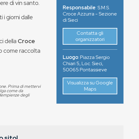
ere di vin santo.
Responsabile
: S.M.S.
Croce Azzurra - Sezione
i giorni dalle
di Sieci
Contatta gli
organizzatori
i della
Croce
nno come raccolta
Luogo
:
Piazza Sergio
Chiari 5, Loc. Sieci
,
50065
Pontassieve
Visualizza su Google
ione. Prima di mettervi
Maps
volga come da
adempienze degli
 sito!