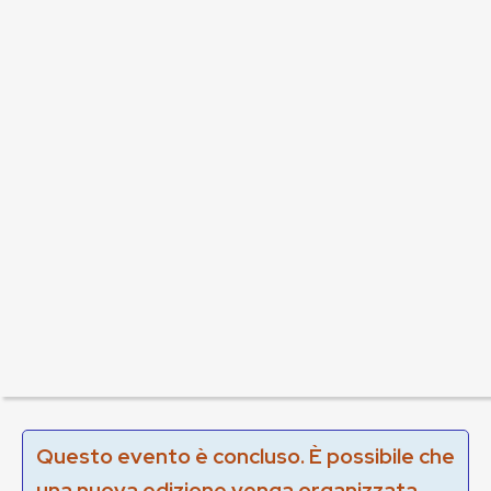
Questo evento è concluso. È possibile che
una nuova edizione venga organizzata