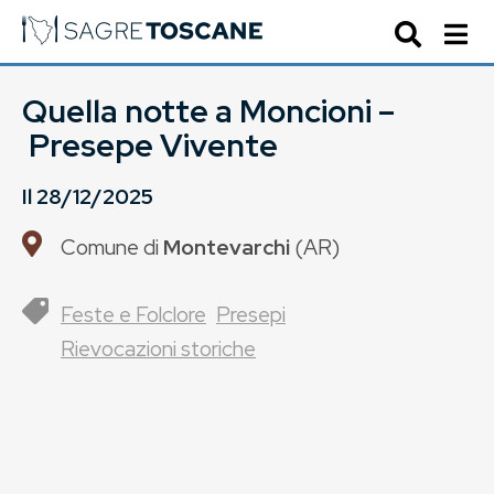
Quella notte a Moncioni –
Presepe Vivente
Il
28/12/2025
Comune di
Montevarchi
(
AR
)
Feste e Folclore
Presepi
Rievocazioni storiche