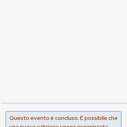
Questo evento è concluso. È possibile che
una nuova edizione venga organizzata