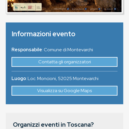
Informazioni evento
Responsabile
: Comune di Montevarchi
Contatta gli organizzatori
Luogo
:
Loc. Moncioni
,
52025
Montevarchi
Visualizza su Google Maps
Organizzi eventi in Toscana?