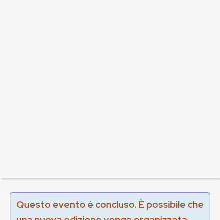
Questo evento è concluso. È possibile che
una nuova edizione venga organizzata