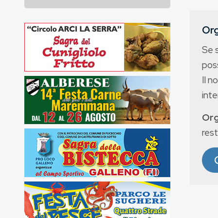
Org
Se 
poss
Il n
int
Org
rest