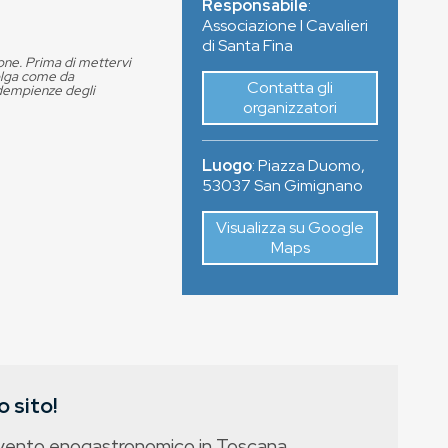
Responsabile
:
Associazione I Cavalieri
di Santa Fina
ione. Prima di mettervi
volga come da
Contatta gli
adempienze degli
organizzatori
Luogo
:
Piazza Duomo
,
53037
San Gimignano
Visualizza su Google
Maps
 sito!
evento enogastronomico in Toscana,