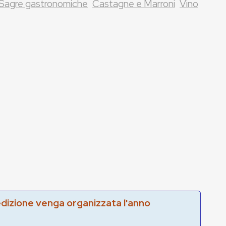
Sagre gastronomiche
Castagne e Marroni
Vino
edizione venga organizzata l'anno