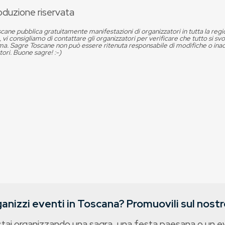
oduzione riservata
cane pubblica gratuitamente manifestazioni di organizzatori in tutta la reg
, vi consigliamo di contattare gli organizzatori per verificare che tutto si s
. Sagre Toscane non può essere ritenuta responsabile di modifiche o in
tori. Buone sagre! :-)
anizzi eventi in Toscana? Promuovili sul nostro
stai organizzando una sagra, una festa paesana o un 