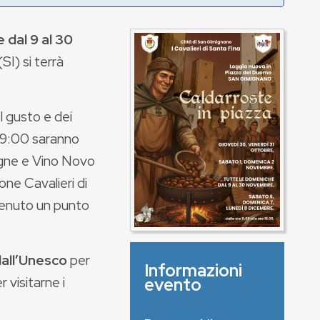
dal 9 al 30
SI) si terrà
l gusto e dei
e 19:00 saranno
tagne e Vino Novo
one Cavalieri di
divenuto un punto
dall’Unesco
per
Informazioni
 visitarne i
evento