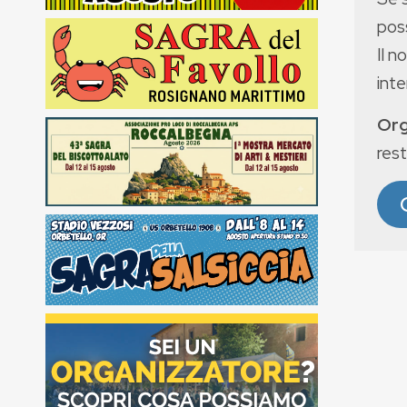
poss
Il n
int
Org
rest