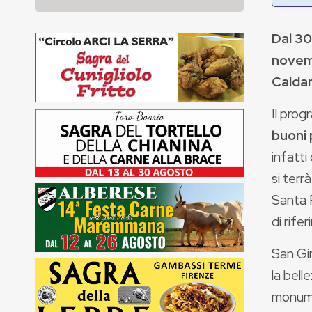
Dal
30
nove
Caldar
Il pro
buoni 
infatti
si terrà
Santa F
di rife
San Gi
la bell
monumen