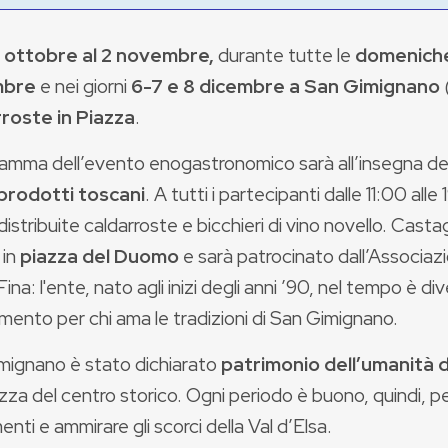
 ottobre al 2 novembre,
durante tutte le
domeniche 
mbre
e nei giorni
6-7
e 8
dicembre a San Gimignano
(
roste in Piazza
.
gramma dell’evento enogastronomico sarà all’insegna de
prodotti toscani
. A tutti i partecipanti dalle 11:00 all
 distribuite caldarroste e bicchieri di vino novello. Cas
 in
piazza del Duomo
e sarà patrocinato dall’Associazi
ina: l'ente, nato agli inizi degli anni ’90, nel tempo è 
rimento per chi ama le tradizioni di San Gimignano.
mignano è stato dichiarato
patrimonio dell’umanità 
ezza del centro storico. Ogni periodo è buono, quindi, per
ti e ammirare gli scorci della Val d’Elsa.