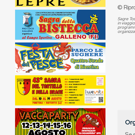
© Ripr
Sagre Tos
in viaggio
programma
organizza
Org
Se 