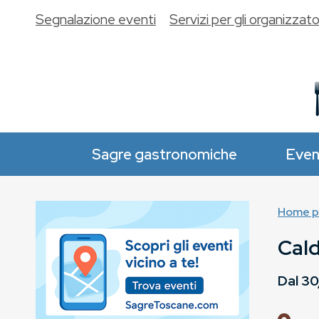
Segnalazione eventi
Servizi per gli organizzato
Sagre gastronomiche
Even
Home p
Cald
Dal
30