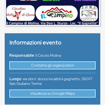
Informazioni evento
Responsabile
: Il Circolo Molina
Contatta gli organizzatori
Luogo
:
via don l. sturzo località il gagnetto
,
56017
San Giuliano Terme
Visualizza su Google Maps