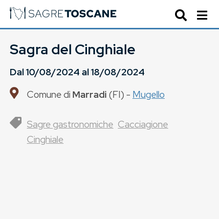
Sagra del Cinghiale
Dal
10/08/2024
al
18/08/2024
Comune di
Marradi
(
FI
) -
Mugello
Sagre gastronomiche
Cacciagione
Cinghiale