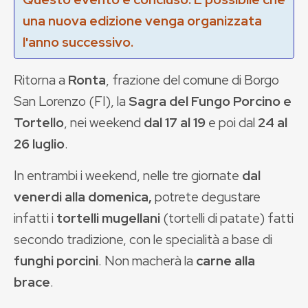
una nuova edizione venga organizzata
l'anno successivo.
Ritorna a
Ronta
, frazione del comune di Borgo
San Lorenzo (FI), la
Sagra del Fungo Porcino e
Tortello
, nei weekend
dal 17 al 19
e poi dal
24 al
26 luglio
.
In entrambi i weekend, nelle tre giornate
dal
venerdi alla domenica,
potrete degustare
infatti i
tortelli mugellani
(tortelli di patate) fatti
secondo tradizione, con le specialità a base di
funghi porcini
. Non macherà la
carne alla
brace
.