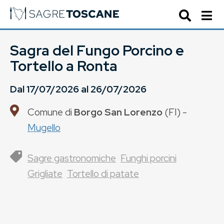
Sagra del Fungo Porcino e
Tortello a Ronta
Dal
17/07/2026
al
26/07/2026
Comune di
Borgo San Lorenzo
(
FI
) -
Mugello
Sagre gastronomiche
Funghi porcini
Grigliate
Tortello di patate