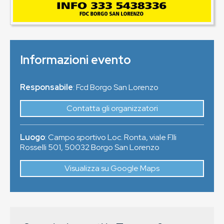
Informazioni evento
Responsabile
: Fcd Borgo San Lorenzo
Contatta gli organizzatori
Luogo
:
Campo sportivo Loc. Ronta, viale F.lli
Rosselli 501
,
50032
Borgo San Lorenzo
Visualizza su Google Maps