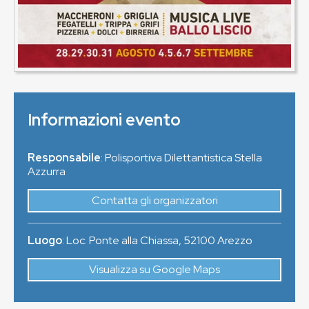
Informazioni evento
Responsabile
: Polisportiva Dilettantistica Stella
Azzurra
Contatta gli organizzatori
Luogo
:
Loc. Ponte alla Chiassa
,
52100
Arezzo
Visualizza su Google Maps