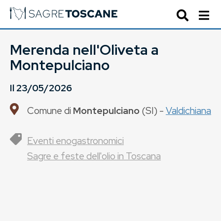
Merenda nell'Oliveta a
Montepulciano
Il
23/05/2026
Comune di
Montepulciano
(
SI
) -
Valdichiana
Eventi enogastronomici
Sagre e feste dell'olio in Toscana