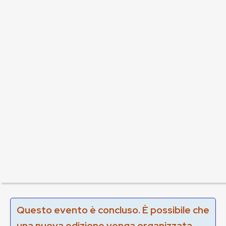
Questo evento è concluso. È possibile che
una nuova edizione venga organizzata