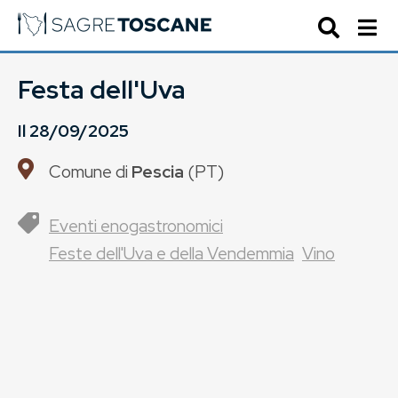
Festa dell'Uva
Il
28/09/2025
Comune di
Pescia
(
PT
)
Eventi enogastronomici
Feste dell'Uva e della Vendemmia
Vino