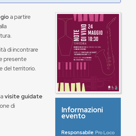
ggio
a partire
lla
ltura.
lità di incontrare
re presente
 del territorio.
 a
visite guidate
one di
Informazioni
evento
Responsabile
: Pro Loco