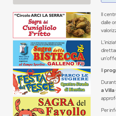
Il cent
dalle o
valoriz
L’inizi
diretta
un’offe
Il
prog
Durante
a Vill
approf
Per in