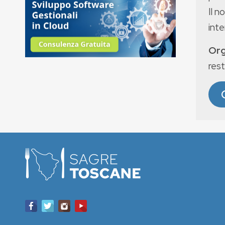
Il n
int
Org
rest