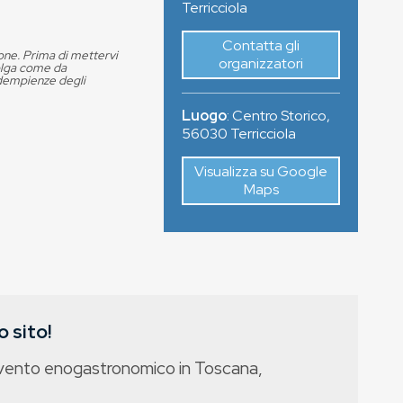
Terricciola
Contatta gli
ione. Prima di mettervi
organizzatori
volga come da
adempienze degli
Luogo
:
Centro Storico
,
56030
Terricciola
Visualizza su Google
Maps
 sito!
evento enogastronomico in Toscana,