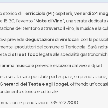
ro storico di
Terricciola (PI)
ospiterà,
venerdì 24 ma
re 18:30, l’evento “
Note di Vino
”, una serata dedicata a
zazione del territorio attraverso il vino, la musica e la cu
ativa prevede
degustazioni di vini locali
, con la possibi
mente i produttori del comune di Terricciola. Sarà inolt
rta di
street food
legata alle specialità gastronomiche
ramma musicale
prevede esibizioni dal vivo e dj set.
 la serata sarà possibile partecipare, su prenotazione,
a Gherardi del Testa e agli Ipogei
, offrendo un’occasi
ondimento storico e culturale.
formazioni e prenotazioni: 339.5222800.