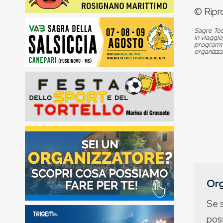
© Ripr
Sagre Tos
in viaggio
programma
organizza
Org
Se 
poss