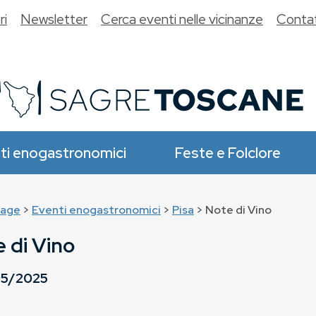
ri
Newsletter
Cerca eventi nelle vicinanze
Contat
ti enogastronomici
Feste e Folclore
age
>
Eventi enogastronomici
>
Pisa
> Note di Vino
 di Vino
05/2025