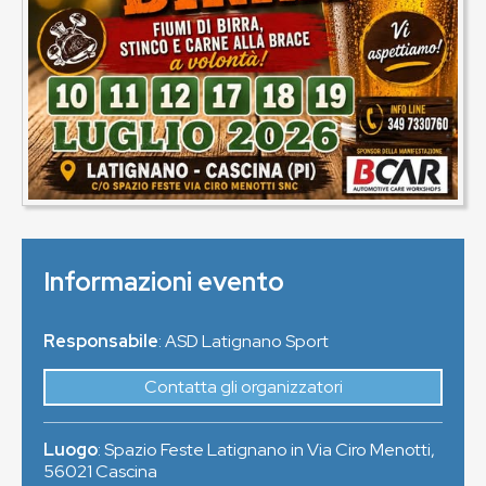
Informazioni evento
Responsabile
: ASD Latignano Sport
Contatta gli organizzatori
Luogo
:
Spazio Feste Latignano in Via Ciro Menotti
,
56021
Cascina