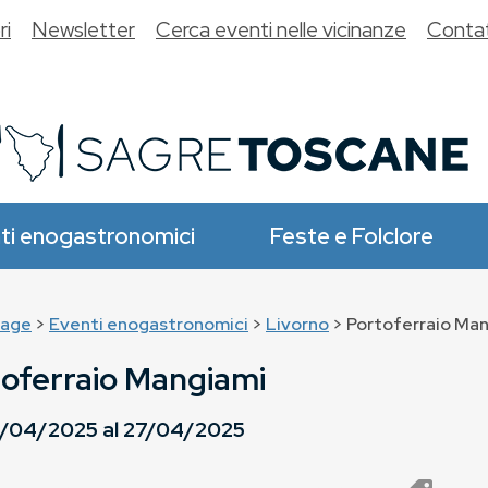
ri
Newsletter
Cerca eventi nelle vicinanze
Contat
ti enogastronomici
Feste e Folclore
age
>
Eventi enogastronomici
>
Livorno
> Portoferraio Ma
oferraio Mangiami
/04/2025
al
27/04/2025