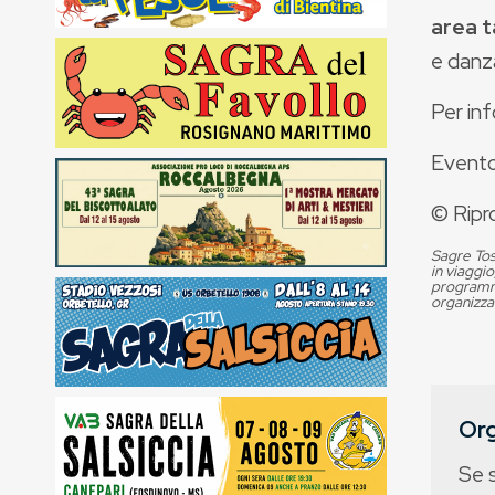
area t
e danza
Per in
Evento
© Ripr
Sagre Tos
in viaggio
programma
organizza
Org
Se 