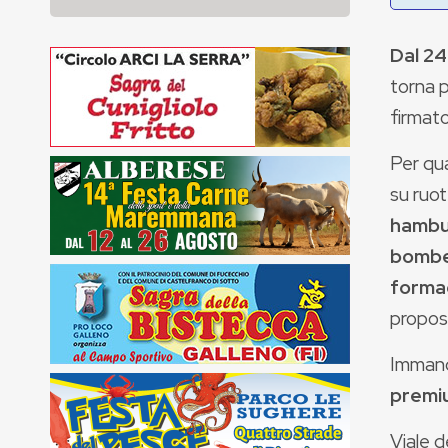
Dal 24
torna p
firmat
Per qua
su ruot
hambur
bombet
formag
propo
Immanc
premium
Viale d