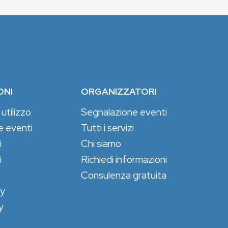
ONI
ORGANIZZATORI
 utilizzo
Segnalazione eventi
e eventi
Tutti i servizi
i
Chi siamo
i
Richiedi informazioni
Consulenza gratuita
cy
y