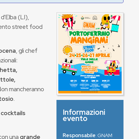
a d'Elba (LI),
vento street food
pocena
, gli chef
zionali:
hetta,
ttole,
 Non mancheranno
tosio
.
Informazioni
 cocktails
evento
Responsabile
: GNAM
, con una
grande