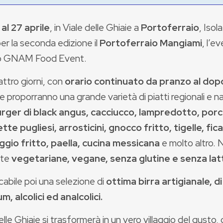
 al 27 aprile
, in Viale delle Ghiaie a
Portoferraio
, Isol
er la seconda edizione il
Portoferraio Mangiami
, l’e
o GNAM Food Event.
ttro giorni, con
orario continuato da pranzo al do
e proporranno una grande varietà di piatti regionali e na
ger di black angus, cacciucco, lampredotto, porc
te pugliesi, arrosticini, gnocco fritto, tigelle, fica
gio fritto, paella, cucina messicana
e molto altro.
ste
vegetariane, vegane, senza glutine e senza lat
abile poi una selezione di
ottima birra artigianale, di
, alcolici ed analcolici.
elle Ghiaie si trasformerà in un vero villaggio del gusto