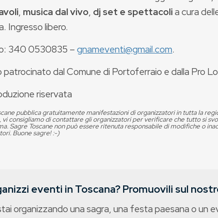
avoli
,
musica dal vivo
,
dj set e spettacoli
a cura dell
. Ingresso libero.
fo: 340 0530835 –
gnameventi@gmail.com
.
 patrocinato dal Comune di Portoferraio e dalla Pro Lo
oduzione riservata
cane pubblica gratuitamente manifestazioni di organizzatori in tutta la reg
, vi consigliamo di contattare gli organizzatori per verificare che tutto si s
. Sagre Toscane non può essere ritenuta responsabile di modifiche o in
tori. Buone sagre! :-)
anizzi eventi in Toscana? Promuovili sul nostro
stai organizzando una sagra, una festa paesana o un 