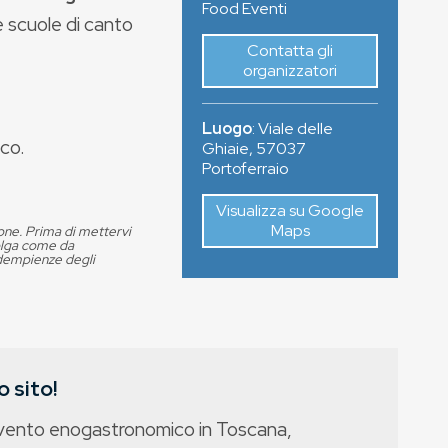
Food Eventi
e scuole di canto
Contatta gli
organizzatori
Luogo
:
Viale delle
co.
Ghiaie
,
57037
Portoferraio
Visualizza su Google
Maps
ione. Prima di mettervi
volga come da
adempienze degli
 sito!
evento enogastronomico in Toscana,