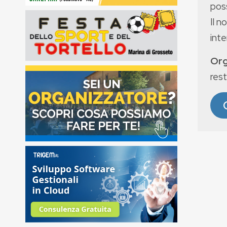
poss
Il n
int
Org
rest