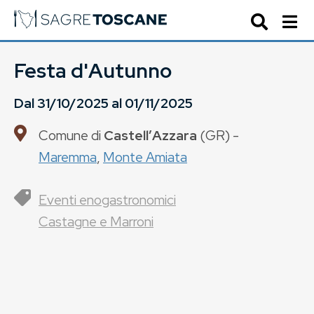
Festa d'Autunno
Dal
31/10/2025
al
01/11/2025
Comune di
CastellʼAzzara
(
GR
) -
Maremma
,
Monte Amiata
Eventi enogastronomici
Castagne e Marroni