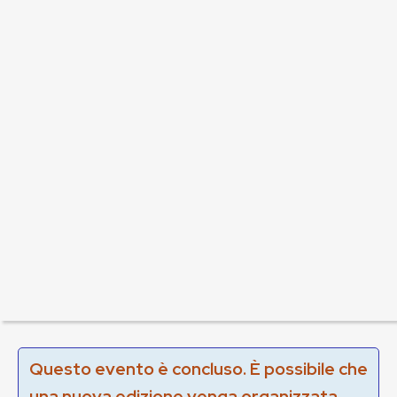
Questo evento è concluso. È possibile che
una nuova edizione venga organizzata