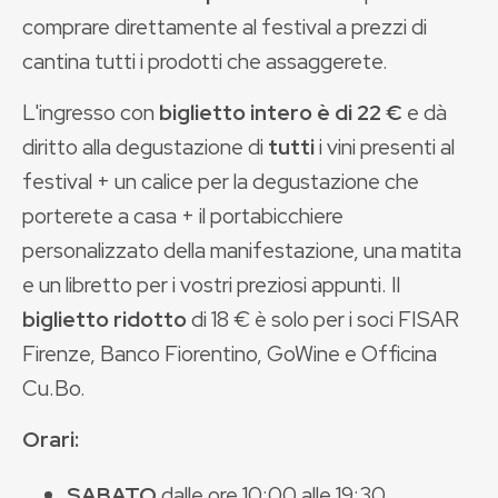
comprare direttamente al festival a prezzi di
cantina tutti i prodotti che assaggerete.
L'ingresso con
biglietto intero
è di 22 €
e dà
diritto alla degustazione di
tutti
i vini presenti al
festival + un calice per la degustazione che
porterete a casa + il portabicchiere
personalizzato della manifestazione, una matita
e un libretto per i vostri preziosi appunti. Il
biglietto ridotto
di 18 € è solo per i soci FISAR
Firenze, Banco Fiorentino, GoWine e Officina
Cu.Bo.
Orari:
SABATO
dalle ore 10:00 alle 19:30