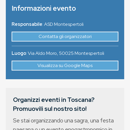
Informazioni evento
Responsabile
: ASD Montespertoli
Contatta gli organizzatori
Luogo
:
Via Aldo Moro
,
50025
Montespertoli
Visualizza su Google Maps
Organizzi eventi in Toscana?
Promuovili sul nostro sito!
Se stai organizzando una sagra, una festa
paesana o un evento enogastronomico in