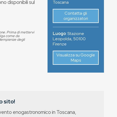
no disponibili sul
Toscana
Contatta gli
organizzatori
ione. Prima di mettervi
Luogo
:
Stazione
volga come da
Leopolda
,
50100
adempienze degli
Firenze
Visualizza su Google
Maps
 sito!
evento enogastronomico in Toscana,