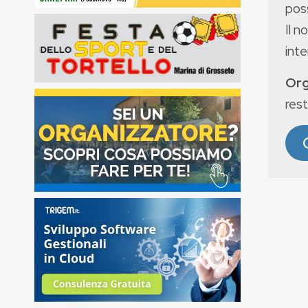
poss
Il n
int
Org
rest