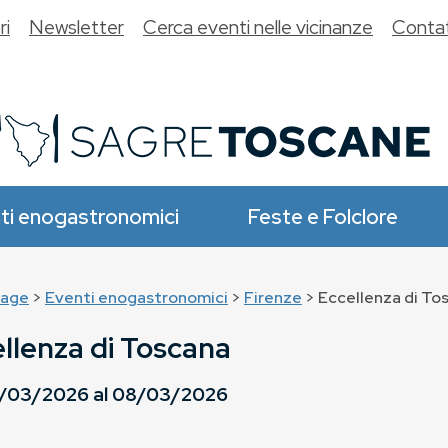
ri
Newsletter
Cerca eventi nelle vicinanze
Contat
ti enogastronomici
Feste e Folclore
age
>
Eventi enogastronomici
>
Firenze
> Eccellenza di To
llenza di Toscana
/03/2026
al
08/03/2026