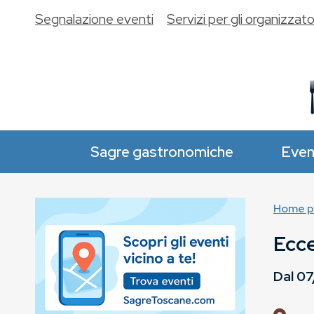
Segnalazione eventi
Servizi per gli organizzato
Sagre gastronomiche
Even
Home p
Ecce
Dal
07