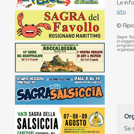
Le info
sito
.
© Ripr
Sagre Tos
in viaggio
programma
organizza
Org
Se 