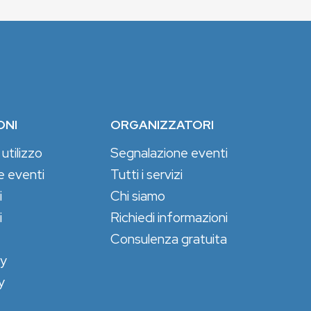
ONI
ORGANIZZATORI
 utilizzo
Segnalazione eventi
e eventi
Tutti i servizi
i
Chi siamo
i
Richiedi informazioni
Consulenza gratuita
cy
y