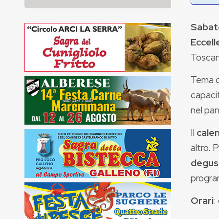
Sabat
Eccell
Toscan
Tema d
capacit
nel pa
Il
cale
altro. 
degus
progra
Orari
: