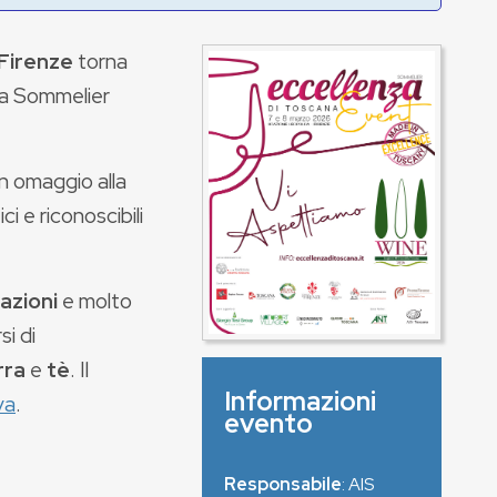
Firenze
torna
ana Sommelier
un omaggio alla
i e riconoscibili
azioni
e molto
si di
rra
e
tè
. Il
Informazioni
va
.
evento
Responsabile
: AIS