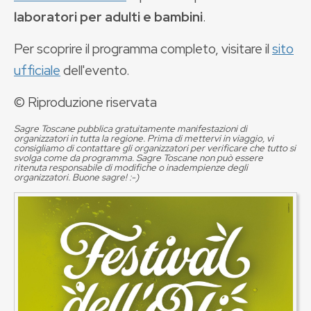
laboratori per adulti e bambini
.
Per scoprire il programma completo, visitare il
sito
ufficiale
dell'evento.
© Riproduzione riservata
Sagre Toscane pubblica gratuitamente manifestazioni di
organizzatori in tutta la regione. Prima di mettervi in viaggio, vi
consigliamo di contattare gli organizzatori per verificare che tutto si
svolga come da programma. Sagre Toscane non può essere
ritenuta responsabile di modifiche o inadempienze degli
organizzatori. Buone sagre! :-)