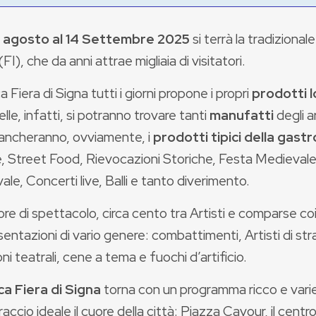
 agosto al 14 S
ettembre 2025
si terrà la tradizional
(FI), che da anni attrae migliaia di visitatori.
a Fiera di Signa tutti i giorni propone i propri
prodotti l
lle, infatti, si potranno trovare tanti
manufatti
degli ar
ncheranno, ovviamente, i
prodotti tipici della gast
, Street Food, Rievocazioni Storiche, Festa Medieval
le, Concerti live, Balli e tanto diverimento.
re di spettacolo, circa cento tra Artisti e comparse coin
entazioni di vario genere: combattimenti, Artisti di str
oni teatrali, cene a tema e fuochi d’artificio.
ca Fiera di Signa
torna con un programma ricco e vari
accio ideale il cuore della città: Piazza Cavour, il centro