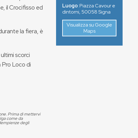
Luogo
:
Piazza Cavour e
, il Crocifisso ed
dintorni
,
50058
Signa
Visualizza su Google
durante la fiera, è
Maps
ltimi scorci
a Pro Loco di
ione. Prima di mettervi
volga come da
adempienze degli