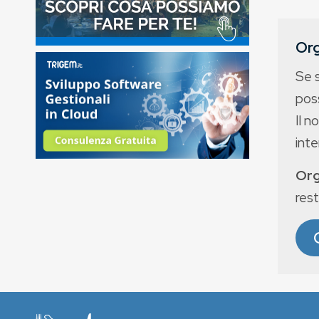
Org
Se 
poss
Il n
int
Org
rest