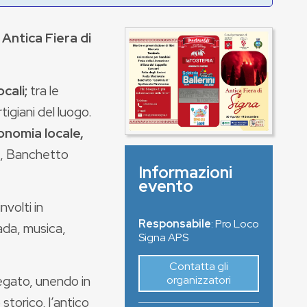
e
Antica Fiera di
ocali;
tra le
tigiani del luogo.
ronomia locale,
e, Banchetto
Informazioni
evento
volti in
Responsabile
: Pro Loco
ada, musica,
Signa APS
Contatta gli
egato, unendo in
organizzatori
 storico, l’antico