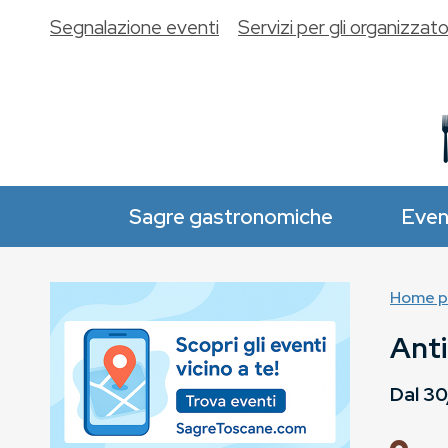
Segnalazione eventi
Servizi per gli organizzato
Sagre gastronomiche
Even
Home p
Anti
Dal
30