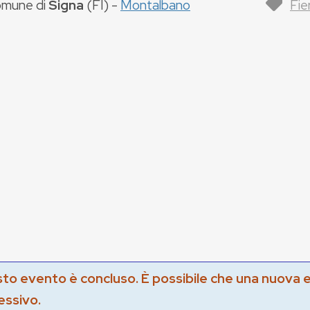
mune di
Signa
(
FI
) -
Montalbano
Fie
to evento è concluso. È possibile che una nuova 
essivo.