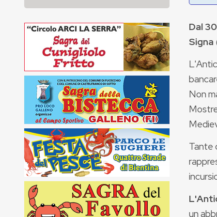
Dal 30
Signa
L'Antic
bancare
Non ma
Mostre
Medieva
Tante o
rappres
incursi
L'Anti
un abbr