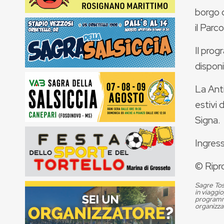
borgo d
il Parc
Il prog
disponi
La Anti
estivi 
Signa.
Ingress
© Ripr
Sagre Tos
in viaggio
programma
organizza