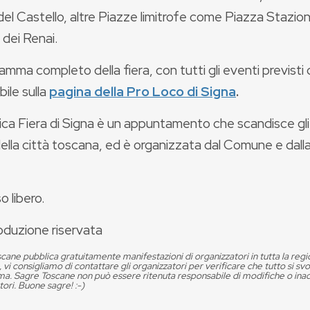
el Castello, altre Piazze limitrofe come Piazza Stazione
o dei Renai.
ramma completo della fiera, con tutti gli eventi previsti 
bile sulla
pagina della Pro Loco di Signa
.
ca Fiera di Signa è un appuntamento che scandisce gli u
della città toscana, ed è organizzata dal Comune e dall
o libero.
oduzione riservata
cane pubblica gratuitamente manifestazioni di organizzatori in tutta la reg
, vi consigliamo di contattare gli organizzatori per verificare che tutto si s
. Sagre Toscane non può essere ritenuta responsabile di modifiche o in
tori. Buone sagre! :-)