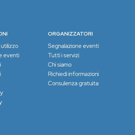
ONI
ORGANIZZATORI
 utilizzo
Segnalazione eventi
e eventi
Tutti i servizi
i
Chi siamo
i
Richiedi informazioni
Consulenza gratuita
cy
y