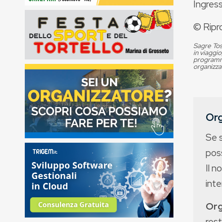
Ingress
© Ripr
Sagre Tos
in viaggio
programma
organizza
Org
Se 
poss
Il n
int
Org
rest