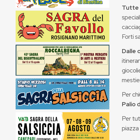
Tutte 
special
caccia
Forti s
Dalle 
itinera
giocoli
mestier
Per ch
Palio d
Per tut
piazza