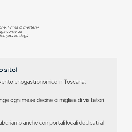
ione. Prima di mettervi
volga come da
adempienze degli
 sito!
evento enogastronomico in Toscana,
nge ogni mese decine di migliaia di visitatori
boriamo anche con portali locali dedicati al