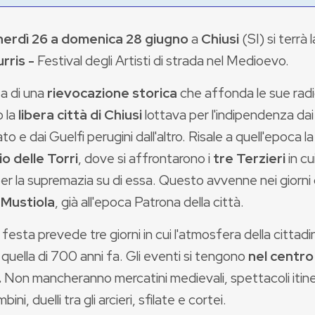
nerdì 26 a domenica 28 giugno
a
Chiusi
(SI) si terrà 
urris -
Festival degli Artisti di strada nel Medioevo.
ta di una
rievocazione storica
che affonda le sue radic
 la
libera città di Chiusi
lottava per l'indipendenza dai 
ato e dai Guelfi perugini dall'altro. Risale a quell'epoca 
io delle Torri
, dove si affrontarono i
tre
Terzieri
in cu
per la supremazia su di essa. Questo avvenne nei giorni 
 Mustiola
, già all'epoca Patrona della città.
 festa prevede tre giorni in cui l'atmosfera della cittad
quella di 700 anni fa. Gli eventi si tengono
nel centro
.
Non mancheranno mercatini medievali, spettacoli itiner
ini, duelli tra gli arcieri, sfilate e cortei.