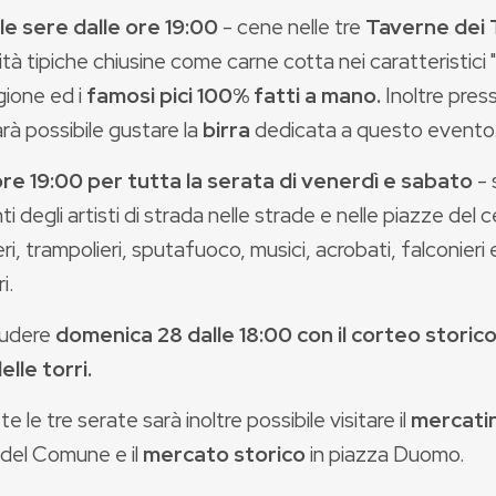
le sere dalle ore 19:00
- cene nelle tre
Taverne dei 
ità tipiche chiusine come carne cotta nei caratteristici 
gione ed i
famosi pici 100% fatti a mano.
Inoltre press
arà possibile gustare la
birra
dedicata a questo evento
ore 19:00
per tutta la serata di venerdì e sabato
- 
nti degli artisti di strada nelle strade e nelle piazze del 
eri, trampolieri, sputafuoco, musici, acrobati, falconieri 
i.
iudere
domenica 28 dalle 18:00 con il corteo storico e
elle torri.
te le tre serate sarà inoltre possibile visitare il
mercati
 del Comune e il
mercato storico
in piazza Duomo.