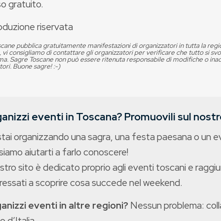
o gratuito.
oduzione riservata
cane pubblica gratuitamente manifestazioni di organizzatori in tutta la reg
, vi consigliamo di contattare gli organizzatori per verificare che tutto si s
. Sagre Toscane non può essere ritenuta responsabile di modifiche o in
tori. Buone sagre! :-)
anizzi eventi in Toscana? Promuovili sul nostro
stai organizzando una sagra, una festa paesana o un 
iamo aiutarti a farlo conoscere!
ostro sito è dedicato proprio agli eventi toscani e raggiu
eressati a scoprire cosa succede nel weekend.
anizzi eventi in altre regioni?
Nessun problema: colla
o d’Italia.