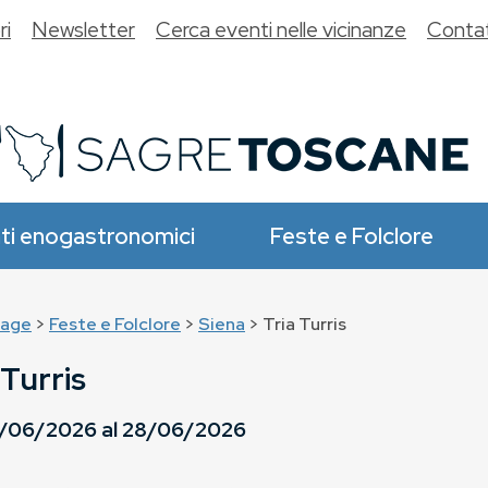
ri
Newsletter
Cerca eventi nelle vicinanze
Contat
ti enogastronomici
Feste e Folclore
age
>
Feste e Folclore
>
Siena
> Tria Turris
 Turris
/06/2026
al
28/06/2026