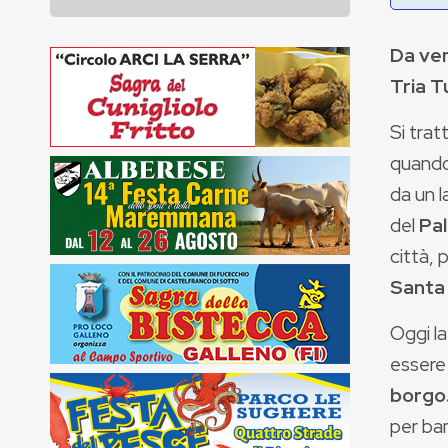
Da ve
Tria T
Si trat
quando
da un l
del
Pal
città, 
Santa
Oggi la
essere 
borgo
per bamb