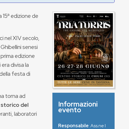
la 15ª edizione de
i nel XIV secolo,
Ghibellini senesi
la prima edizione
i era divisa la
della festa di
ina torna ad
Informazioni
 storico del
evento
anti, laboratori
Responsabile
: Ass.ne I