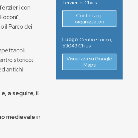
Terzieri di Chiusi
Terzieri
con
Contatta gli
"Foconi",
organizzatori
o il Parco dei
.
Luogo
:
Centro storico
,
53043
Chiusi
spettacoli
Visualizza su Google
centro storico:
Maps
ed antichi
, a seguire, il
no medievale
in