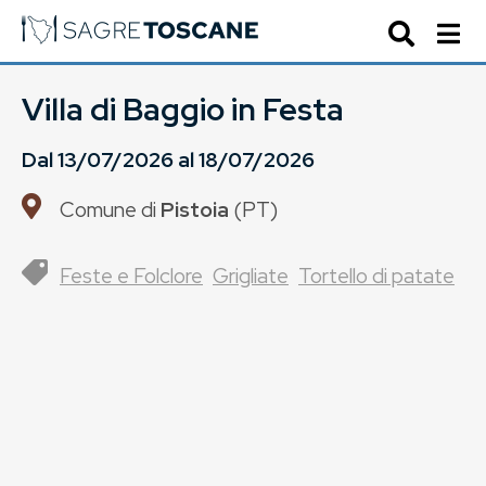
Villa di Baggio in Festa
Dal
13/07/2026
al
18/07/2026
Comune di
Pistoia
(
PT
)
Feste e Folclore
Grigliate
Tortello di patate