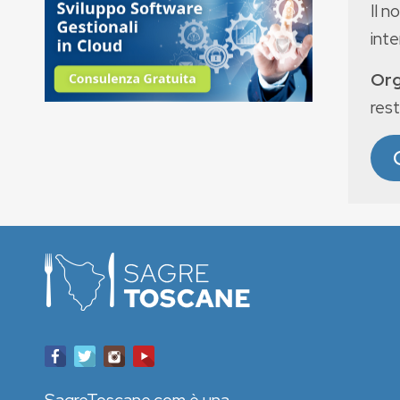
Il n
int
Org
rest