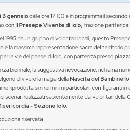
ì 6 gennaio
dalle ore 17:00 è in programma il second
nno con
Il Presepe Vivente
di Iolo,
frazione periferica 
l 1995 da un gruppo di volontari locali, questo Presep
ia è la massima rappresentazione sacra del territorio p
per le vie del paese di Iolo, con partenza presso
piazza
nza biennale, la suggestiva rievocazione, richiama nu
lgono di vivere la magia della
Nascita del Bambinell
e riprodotta sin nei minimi particolari, con figuranti in 
ci scenari realizzati sapientemente dai volontari della
C
Misericordia - Sezione Iolo.
oduzione riservata