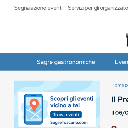
Segnalazione eventi
Servizi per gli organizzato
Sagre gastronomiche
Even
Home p
Il P
Il
06/0