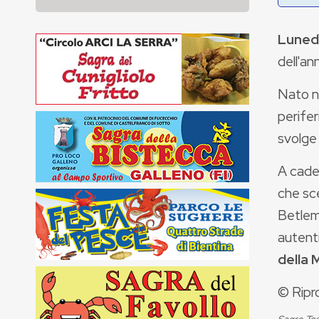
Luned
dell'a
Nato ne
perifer
svolge 
A cade
che sce
Betlemm
autenti
della 
© Ripr