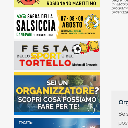
Sagre Tos
in viaggio
programma
organizza
Org
Se 
poss