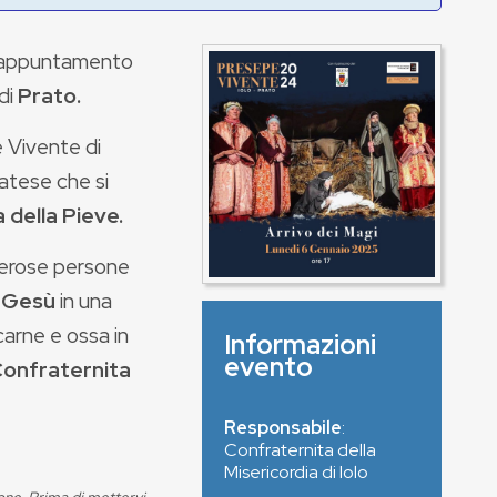
o appuntamento
di
Prato.
e Vivente di
ratese che si
 della Pieve.
merose persone
o Gesù
in una
carne e ossa in
Informazioni
evento
onfraternita
Responsabile
:
Confraternita della
Misericordia di Iolo