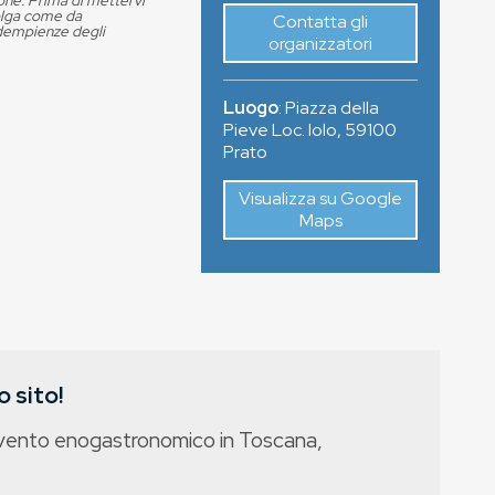
ione. Prima di mettervi
volga come da
Contatta gli
adempienze degli
organizzatori
Luogo
:
Piazza della
Pieve Loc. Iolo
,
59100
Prato
Visualizza su Google
Maps
 sito!
evento enogastronomico in Toscana,