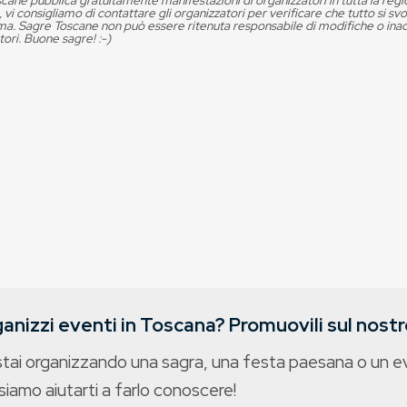
cane pubblica gratuitamente manifestazioni di organizzatori in tutta la reg
, vi consigliamo di contattare gli organizzatori per verificare che tutto si s
. Sagre Toscane non può essere ritenuta responsabile di modifiche o in
tori. Buone sagre! :-)
anizzi eventi in Toscana? Promuovili sul nostro
stai organizzando una sagra, una festa paesana o un 
iamo aiutarti a farlo conoscere!