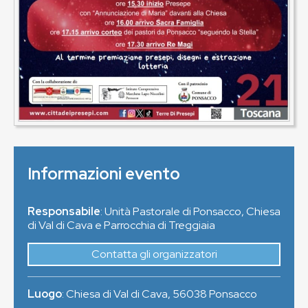
Informazioni evento
Responsabile
: Unità Pastorale di Ponsacco, Chiesa
di Val di Cava e Parrocchia di Treggiaia
Contatta gli organizzatori
Luogo
:
Chiesa di Val di Cava
,
56038
Ponsacco