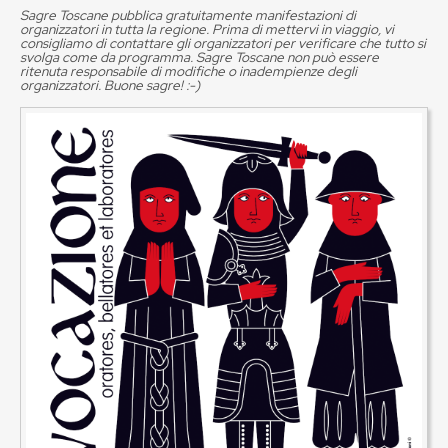
Sagre Toscane pubblica gratuitamente manifestazioni di
organizzatori in tutta la regione. Prima di mettervi in viaggio, vi
consigliamo di contattare gli organizzatori per verificare che tutto si
svolga come da programma. Sagre Toscane non può essere
ritenuta responsabile di modifiche o inadempienze degli
organizzatori. Buone sagre! :-)