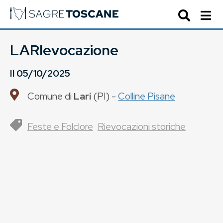
LARIevocazione
Il
05/10/2025
Comune di
Lari
(
PI
) -
Colline Pisane
Feste e Folclore
Rievocazioni storiche