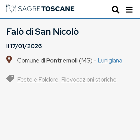
Falò di San Nicolò
Il
17/01/2026
Comune di
Pontremoli
(
MS
) -
Lunigiana
Feste e Folclore
Rievocazioni storiche