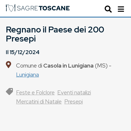
Regnano il Paese dei 200
Presepi
Il
15/12/2024
Comune di
Casola in Lunigiana
(
MS
) -
Lunigiana
Feste e Folclore
Eventi natalizi
Mercatini di Natale
Presepi