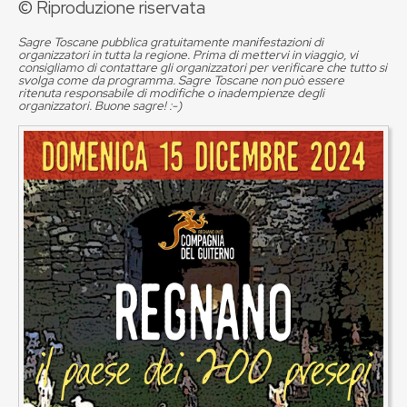
© Riproduzione riservata
Sagre Toscane pubblica gratuitamente manifestazioni di
organizzatori in tutta la regione. Prima di mettervi in viaggio, vi
consigliamo di contattare gli organizzatori per verificare che tutto si
svolga come da programma. Sagre Toscane non può essere
ritenuta responsabile di modifiche o inadempienze degli
organizzatori. Buone sagre! :-)