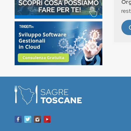
Org
rest