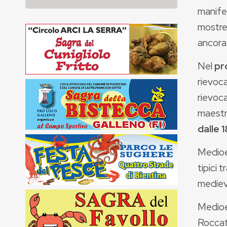
manife
mostr
ancora 
Nel
pr
rievoca
rievoca
maestri
dalle 
Medioev
tipici 
medieva
Medioe
Roccat