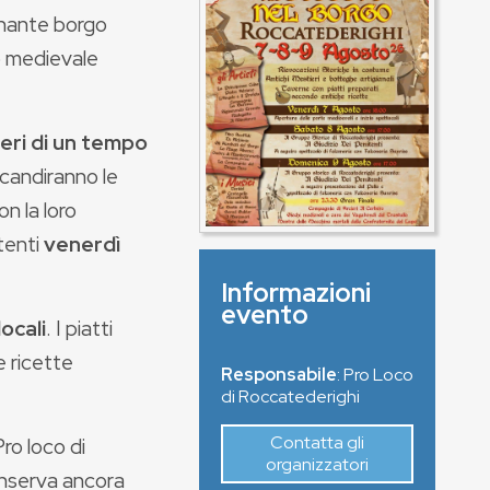
cinante borgo
o medievale
eri di un tempo
 scandiranno le
n la loro
ttenti
venerdì
Informazioni
evento
ocali
. I piatti
e ricette
Responsabile
: Pro Loco
di Roccatederighi
Contatta gli
ro loco di
organizzatori
onserva ancora