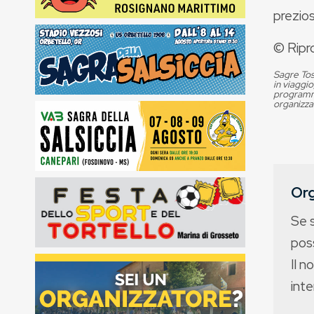
prezio
© Ripr
Sagre Tos
in viaggio
programma
organizza
Org
Se 
poss
Il n
int