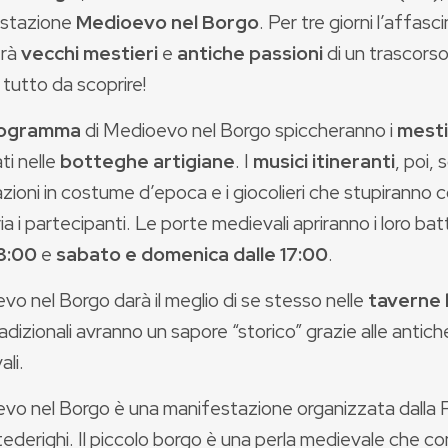
stazione
Medioevo nel Borgo
. Per tre giorni l’affas
erà
vecchi mestieri
e
antiche passioni
di un trascors
tutto da scoprire!
ogramma
di Medioevo nel Borgo spiccheranno i
mesti
ti nelle
botteghe artigiane
. I
musici itineranti
, poi,
zioni in costume d’epoca e i giocolieri che stupiranno co
a i partecipanti. Le porte medievali apriranno i loro ba
18:00
e
sabato e domenica dalle 17:00
.
o nel Borgo darà il meglio di se stesso nelle
taverne l
tradizionali avranno un sapore “storico” grazie alle antich
li.
vo nel Borgo è una manifestazione organizzata dalla P
ederighi. Il piccolo borgo è una perla medievale che c