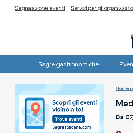
Segnalazione eventi
Servizi per gli organizzato
Sagre gastronomiche
Even
Home p
Med
Dal
07