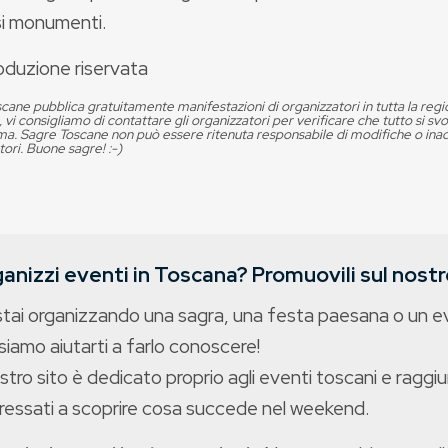
si monumenti.
oduzione riservata
cane pubblica gratuitamente manifestazioni di organizzatori in tutta la reg
, vi consigliamo di contattare gli organizzatori per verificare che tutto si s
. Sagre Toscane non può essere ritenuta responsabile di modifiche o in
tori. Buone sagre! :-)
anizzi eventi in Toscana? Promuovili sul nostro
stai organizzando una sagra, una festa paesana o un 
iamo aiutarti a farlo conoscere!
ostro sito è dedicato proprio agli eventi toscani e raggiu
eressati a scoprire cosa succede nel weekend.