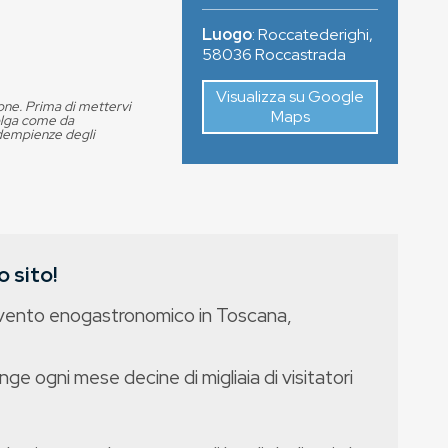
Luogo
:
Roccatederighi
,
58036
Roccastrada
Visualizza su Google
ione. Prima di mettervi
Maps
volga come da
adempienze degli
 sito!
evento enogastronomico in Toscana,
nge ogni mese decine di migliaia di visitatori