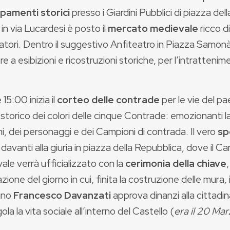
pamenti storici
presso i Giardini Pubblici di piazza del
, in via Lucardesi è posto il
mercato medievale
ricco d
atori. Dentro il suggestivo Anfiteatro in Piazza Samonà
re a esibizioni e ricostruzioni storiche, per l’intrattenim
 15:00 inizia il
corteo delle contrade
per le vie del pa
storico dei colori delle cinque Contrade: emozionanti l
, dei personaggi e dei Campioni di contrada. Il vero
sp
à davanti alla giuria in piazza della Repubblica, dove il C
le verrà ufficializzato con la
cerimonia della chiave
zione del giorno in cui, finita la costruzione delle mura
,
tino
Francesco Davanzati
approva dinanzi alla cittadi
ola la vita sociale all’interno del Castello (
era il
20 Marz