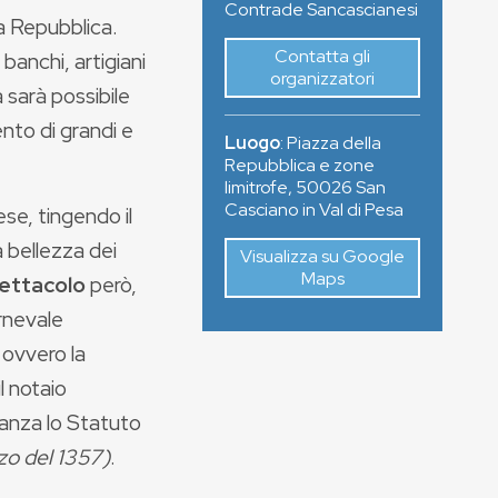
Contrade Sancascianesi
la Repubblica.
Contatta gli
i banchi, artigiani
organizzatori
 sarà possibile
ento di grandi e
Luogo
:
Piazza della
Repubblica e zone
limitrofe
,
50026
San
Casciano in Val di Pesa
ese, tingendo il
a bellezza dei
Visualizza su Google
Maps
ettacolo
però,
arnevale
, ovvero la
il notaio
nanza lo Statuto
o del 1357)
.