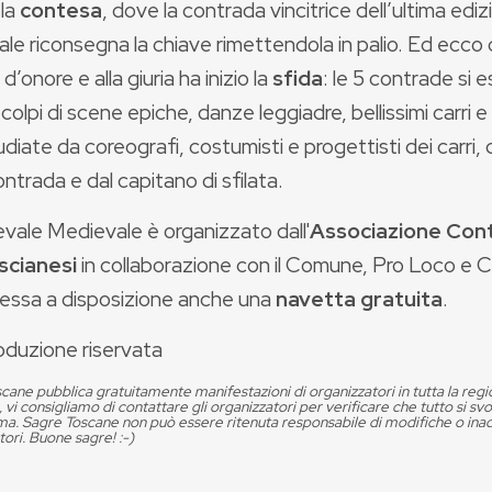
la
contesa
, dove la contrada vincitrice dell’ultima ediz
le riconsegna la chiave rimettendola in palio. Ed ecco c
 d’onore e alla giuria ha inizio la
sfida
: le 5 contrade si e
 colpi di scene epiche, danze leggiadre, bellissimi carri e
diate da coreografi, costumisti e progettisti dei carri, d
trada e dal capitano di sfilata.
nevale Medievale
è organizzato
dall'
Associazione Con
scianesi
in collaborazione con il Comune, Pro Loco e 
essa a disposizione anche una
navetta gratuita
.
oduzione riservata
cane pubblica gratuitamente manifestazioni di organizzatori in tutta la reg
, vi consigliamo di contattare gli organizzatori per verificare che tutto si s
. Sagre Toscane non può essere ritenuta responsabile di modifiche o in
tori. Buone sagre! :-)