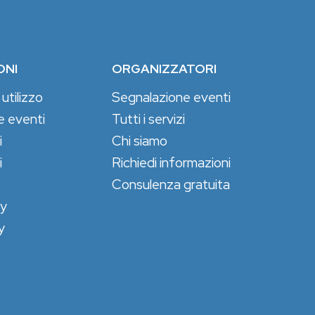
ONI
ORGANIZZATORI
 utilizzo
Segnalazione eventi
e eventi
Tutti i servizi
i
Chi siamo
i
Richiedi informazioni
Consulenza gratuita
cy
y