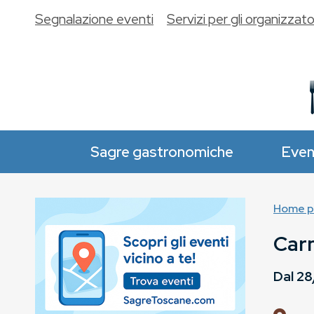
Segnalazione eventi
Servizi per gli organizzato
Sagre gastronomiche
Even
Home p
Car
Dal
28