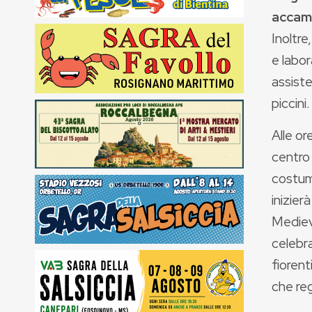
accam
Inoltre
e labor
assiste
piccini.
Alle ore
centro 
costumi
inizier
Medieva
celebra
fioren
che reg