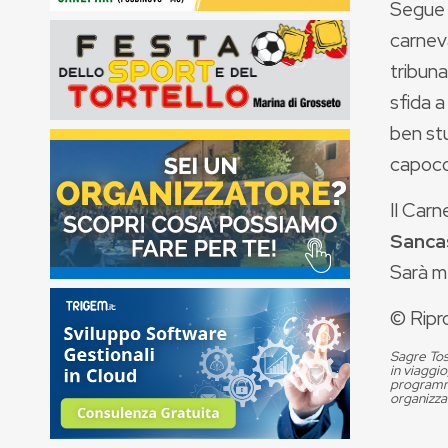
Segue 
carneva
tribuna
sfida a
ben stu
capocon
Il Car
Sanca
Sarà m
© Ripr
Sagre Tos
in viaggio
programma
organizza