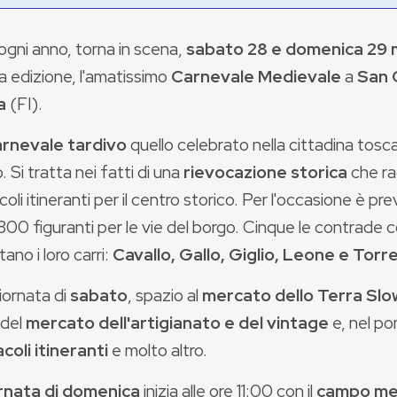
gni anno, torna in scena,
sabato 28 e domenica 29 
a edizione, l'amatissimo
Carnevale Medievale
a
San 
a
(FI).
arnevale tardivo
quello celebrato nella cittadina tosc
. Si tratta nei fatti di una
rievocazione storica
che ra
oli itineranti per il centro storico. Per l'occasione è pr
800 figuranti per le vie del borgo. Cinque le contrade 
ano i loro carri:
Cavallo, Gallo, Giglio, Leone e Torre
iornata di
sabato
, spazio al
mercato dello Terra Sl
 del
mercato dell'artigianato e del vintage
e, nel po
coli itineranti
e molto altro.
rnata di domenica
inizia alle ore 11:00 con il
c
ampo
me