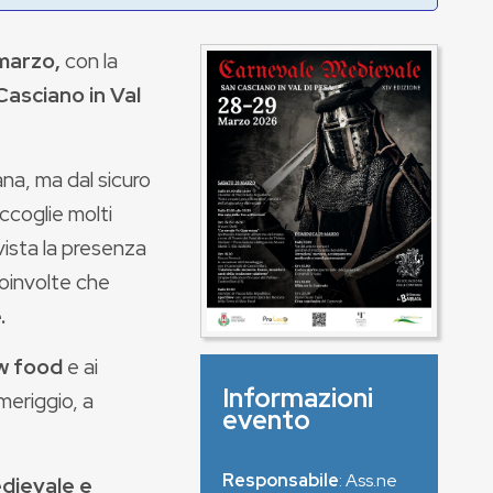
marzo,
con la
Casciano in Val
ana, ma dal sicuro
ccoglie molti
evista la presenza
coinvolte che
.
ow food
e ai
Informazioni
meriggio, a
evento
Responsabile
: Ass.ne
dievale e