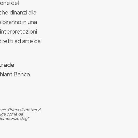
ione del
he dinanzi alla
sibiranno in una
 interpretazioni
iretti ad arte dal
trade
ChiantiBanca.
ione. Prima di mettervi
volga come da
adempienze degli