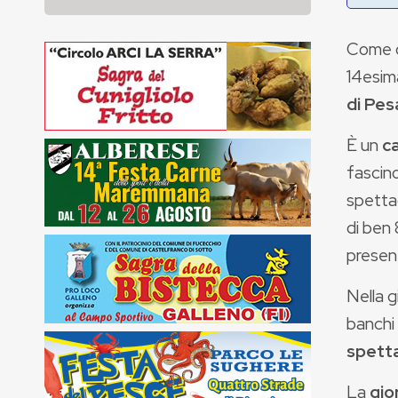
Come o
14esim
di Pes
È un
c
fascino
spettac
di ben 
present
Nella g
banchi
spetta
La
gio