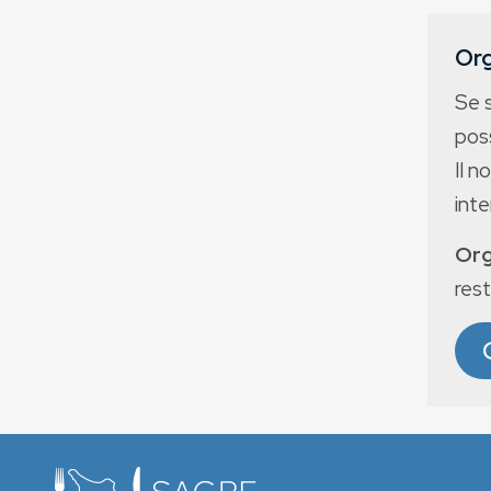
Org
Se 
poss
Il n
int
Org
rest