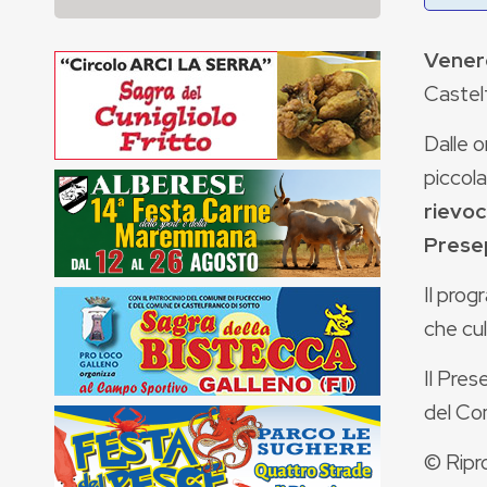
Vener
Castelf
Dalle o
piccola
rievoc
Prese
Il pro
che cul
Il Pres
del Co
© Ripr