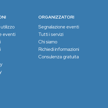
ONI
ORGANIZZATORI
 utilizzo
Segnalazione eventi
e eventi
Tutti i servizi
i
Chi siamo
i
Richiedi informazioni
Consulenza gratuita
cy
y