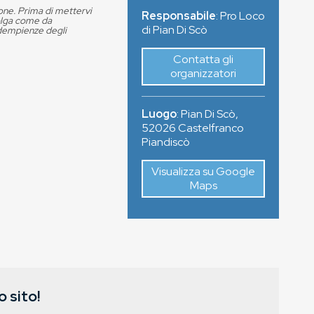
ione. Prima di mettervi
Responsabile
: Pro Loco
volga come da
di Pian Di Scò
adempienze degli
Contatta gli
organizzatori
Luogo
:
Pian Di Scò
,
52026
Castelfranco
Piandiscò
Visualizza su Google
Maps
 sito!