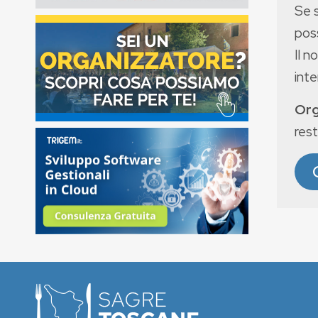
Se 
poss
Il n
int
Org
rest