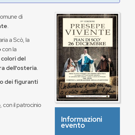
 Comune di
nte
.
ria a Scò, la
o
con la
 colori del
a dell'osteria
.
o dei figuranti
 con il patrocinio
Informazioni
evento