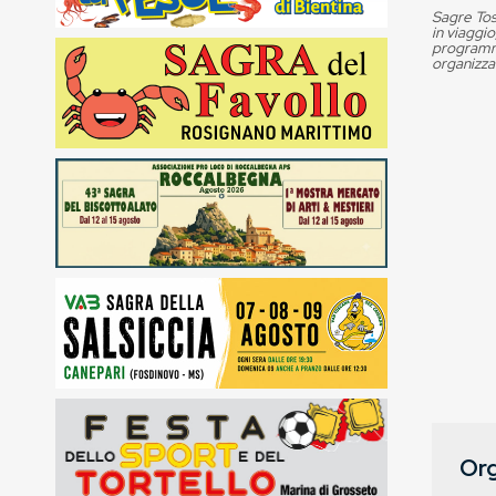
Sagre Tos
in viaggio
programma
organizza
Org