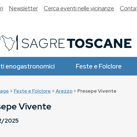
ri
Newsletter
Cerca eventi nelle vicinanze
Contat
ti enogastronomici
Feste e Folclore
age
>
Feste e Folclore
>
Arezzo
> Presepe Vivente
sepe Vivente
2/2025