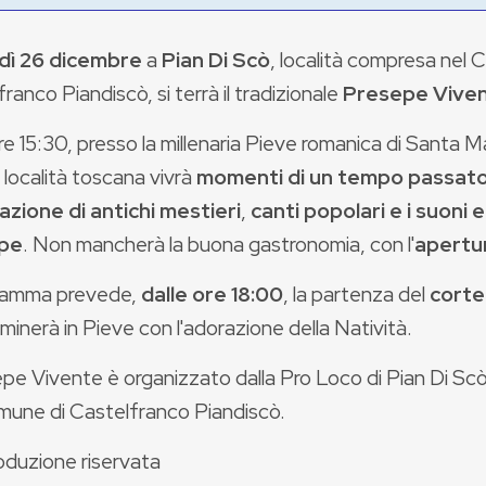
dì 26 dicembre
a
Pian Di Scò
, località compresa nel
ranco Piandiscò, si terrà il tradizionale
Presepe Vive
re 15:30, presso la millenaria Pieve romanica di Santa Ma
 località toscana vivrà
momenti di un tempo passat
azione di antichi mestieri
,
canti popolari e i suoni e
pe
. Non mancherà la buona gastronomia, con l'
apertur
gramma prevede,
dalle ore 18:00
, la partenza del
corte
minerà in Pieve con l'adorazione della Natività.
epe Vivente è organizzato dalla Pro Loco di Pian Di Scò,
mune di Castelfranco Piandiscò.
oduzione riservata