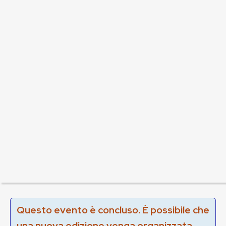
Questo evento è concluso. È possibile che
una nuova edizione venga organizzata