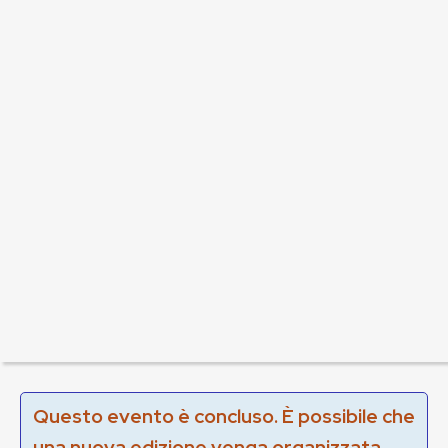
Questo evento è concluso. È possibile che
una nuova edizione venga organizzata