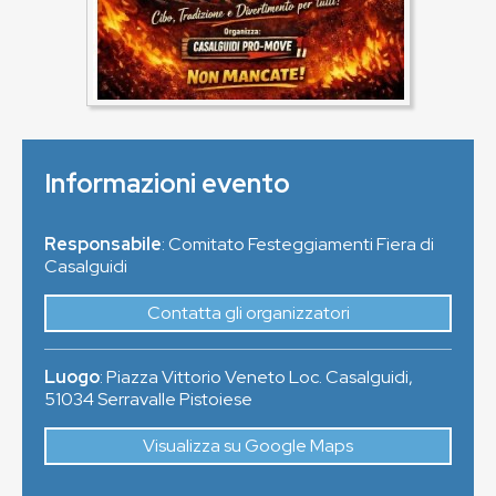
Informazioni evento
Responsabile
: Comitato Festeggiamenti Fiera di
Casalguidi
Contatta gli organizzatori
Luogo
:
Piazza Vittorio Veneto Loc. Casalguidi
,
51034
Serravalle Pistoiese
Visualizza su Google Maps