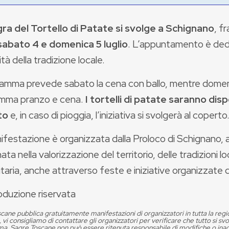
ra del Tortello di Patate si svolge a Schignano
, f
sabato 4 e domenica 5 luglio
. L’appuntamento è ded
ità della tradizione locale.
gramma prevede sabato la cena con ballo, mentre domen
mma pranzo e cena.
I tortelli di patate saranno disp
to
e, in caso di pioggia, l’iniziativa si svolgerà al coperto
ifestazione è organizzata dalla Proloco di Schignano, 
ta nella valorizzazione del territorio, delle tradizioni loc
aria, anche attraverso feste e iniziative organizzate d
oduzione riservata
cane pubblica gratuitamente manifestazioni di organizzatori in tutta la reg
, vi consigliamo di contattare gli organizzatori per verificare che tutto si s
. Sagre Toscane non può essere ritenuta responsabile di modifiche o in