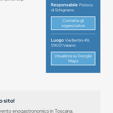
Responsabile
: Proloco
di Schignano
Contatta gli
organizzatori
Luogo
:
Via Bertini 49
,
59021
Vaiano
Visualizza su Google
Maps
 sito!
evento enogastronomico in Toscana,