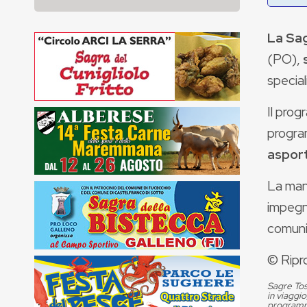
La Sag
(PO),
special
Il pro
progra
aspor
La man
impegna
comunit
© Ripr
Sagre Tos
in viaggio
programma