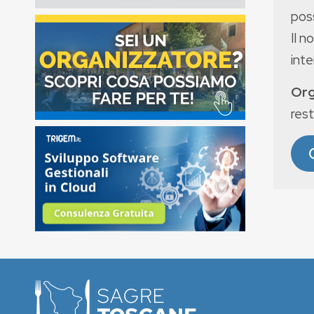
poss
Il n
int
Org
rest