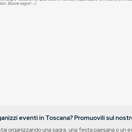
tori. Buone sagre! :-)
anizzi eventi in Toscana? Promuovili sul nostro
stai organizzando una sagra, una festa paesana o un 