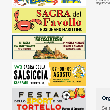
organizza
Org
Se 