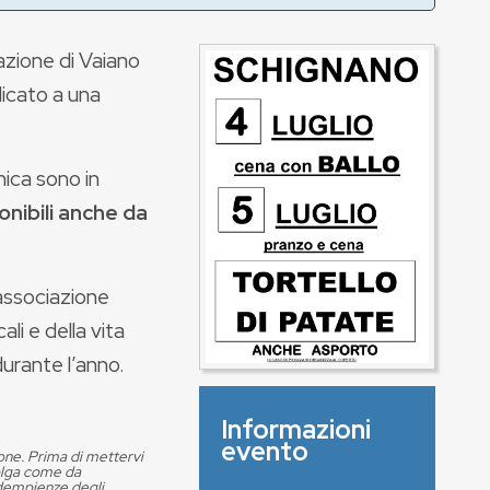
razione di Vaiano
icato a una
ica sono in
onibili anche da
.
associazione
ali e della vita
urante l’anno.
Informazioni
evento
ione. Prima di mettervi
volga come da
adempienze degli