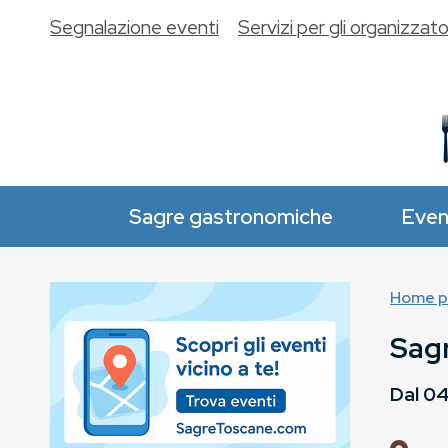
Segnalazione eventi
Servizi per gli organizzato
Sagre gastronomiche
Even
Home p
Sagr
Dal
04