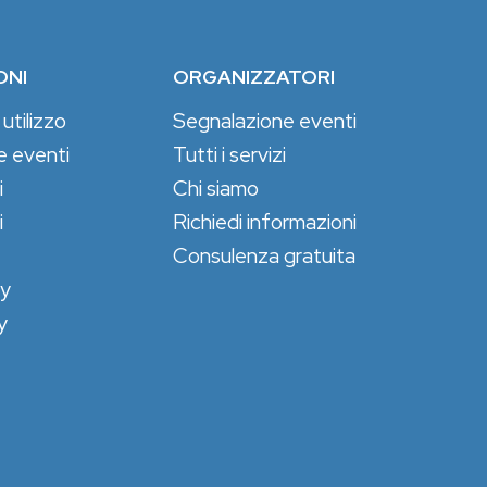
ONI
ORGANIZZATORI
 utilizzo
Segnalazione eventi
e eventi
Tutti i servizi
i
Chi siamo
i
Richiedi informazioni
Consulenza gratuita
cy
y