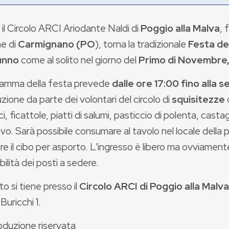
il Circolo ARCI Ariodante Naldi di
Poggio alla Malva
, 
e di
Carmignano (PO
), torna la tradizionale
Festa de
unno
come al solito nel giorno del
Primo di Novembre,
gramma della festa prevede
dalle ore 17:00 fino alla s
uzione da parte dei volontari del circolo di
squisitezze
ci, ficattole, piatti di salumi, pasticcio di polenta, cast
vo. Sarà possibile consumare al tavolo nel locale della 
e il cibo per asporto. L'ingresso è libero ma ovviamente
bilità dei posti a sedere.
o si tiene presso il
Circolo ARCI di Poggio alla Malva
 Buricchi 1.
oduzione riservata