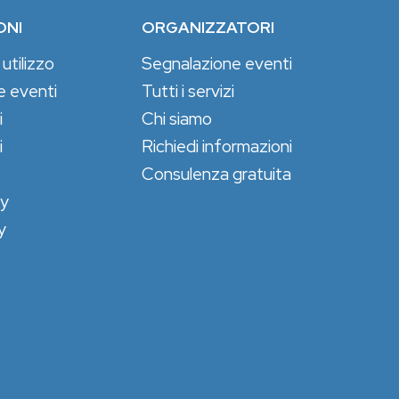
ONI
ORGANIZZATORI
 utilizzo
Segnalazione eventi
e eventi
Tutti i servizi
i
Chi siamo
i
Richiedi informazioni
Consulenza gratuita
cy
y