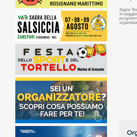
Sagre Tos
in viaggio
programma
organizza
Org