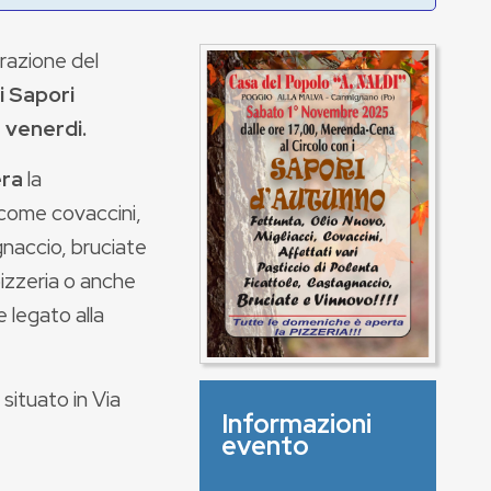
frazione del
i Sapori
 venerdi.
era
la
come covaccini,
agnaccio, bruciate
pizzeria o anche
 legato alla
situato in Via
Informazioni
evento