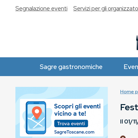
Segnalazione eventi
Servizi per gli organizzato
Sagre gastronomiche
Even
Home p
Fest
Il
01/1