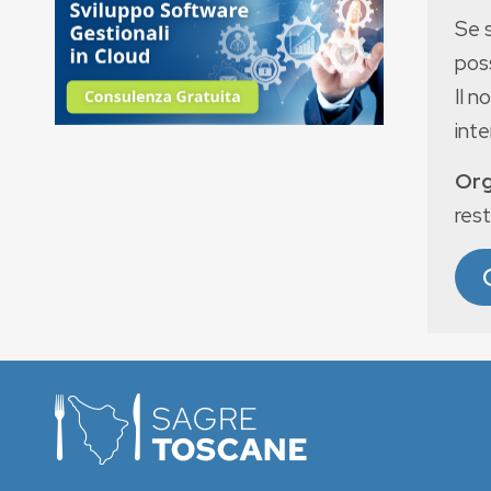
Se 
poss
Il n
int
Org
rest