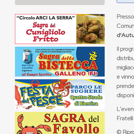
Presso 
Comun
d'Aut
Il pro
distrib
migliac
e vinno
prender
disponi
L'event
Fratelli
© Ripr