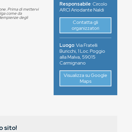
Responsabile
: Circolo
ione. Prima di mettervi
ARCI Ariodante Naldi
volga come da
adempienze degli
Contatta gli
organizzatori
Luogo
:
Via Fratelli
Buricchi, 1 Loc. Poggio
alla Malva
,
59015
Carmignano
Visualizza su Google
Maps
 sito!