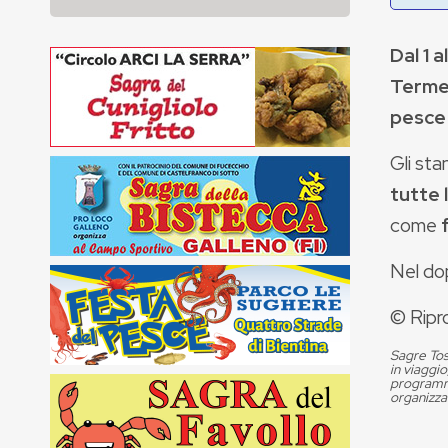
Dal 1 
Term
pesce 
Gli sta
tutte 
come
Nel dop
© Ripr
Sagre Tos
in viaggio
programma
organizza