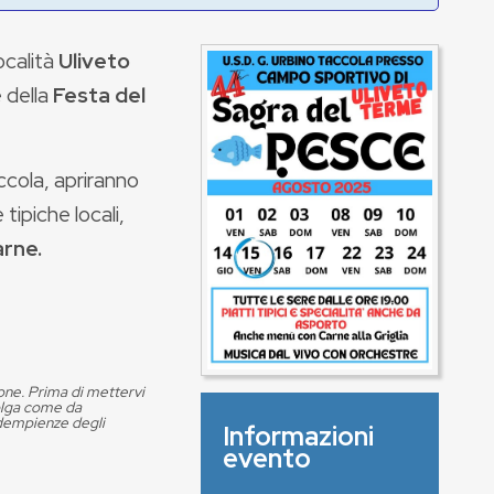
località
Uliveto
e della
Festa del
ccola, apriranno
tipiche locali,
arne.
ione. Prima di mettervi
volga come da
adempienze degli
Informazioni
evento