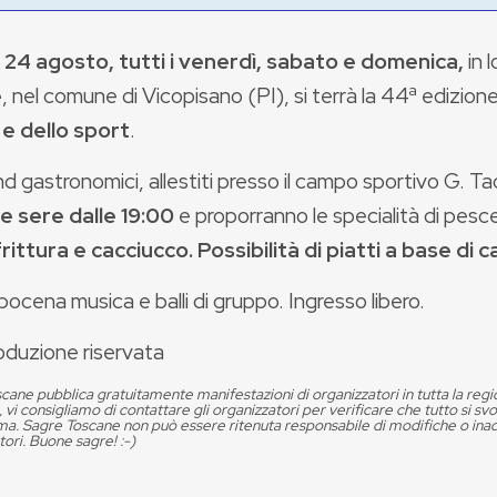
al 24 agosto, tutti i venerdì, sabato e domenica,
in 
e
, nel comune di Vicopisano (PI), si terrà la 44ª edizion
e dello sport
.
nd gastronomici, allestiti presso il campo sportivo G. Ta
le sere dalle 19:00
e proporranno le specialità di pesce 
frittura e cacciucco. Possibilità di piatti a base di c
ocena musica e balli di gruppo. Ingresso libero.
oduzione riservata
cane pubblica gratuitamente manifestazioni di organizzatori in tutta la reg
, vi consigliamo di contattare gli organizzatori per verificare che tutto si s
. Sagre Toscane non può essere ritenuta responsabile di modifiche o in
tori. Buone sagre! :-)