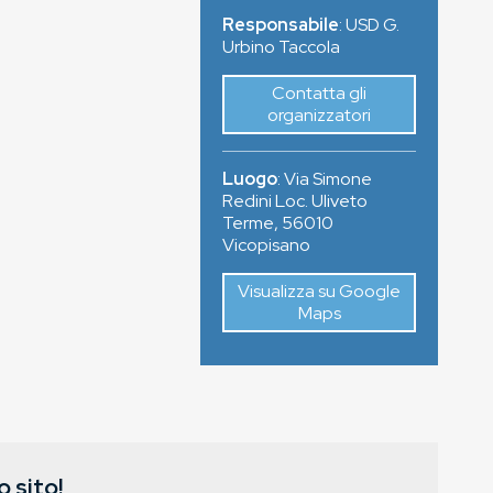
Responsabile
: USD G.
Urbino Taccola
Contatta gli
organizzatori
Luogo
:
Via Simone
Redini Loc. Uliveto
Terme
,
56010
Vicopisano
Visualizza su Google
Maps
 sito!