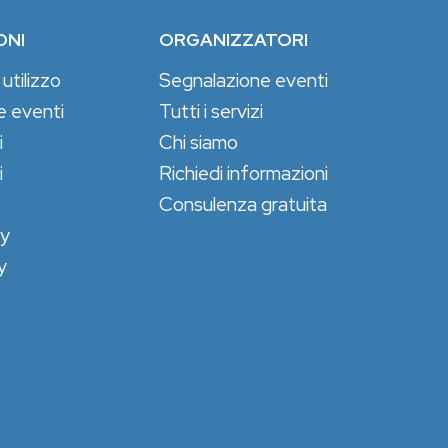
ONI
ORGANIZZATORI
 utilizzo
Segnalazione eventi
e eventi
Tutti i servizi
i
Chi siamo
i
Richiedi informazioni
Consulenza gratuita
cy
y