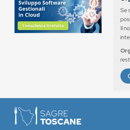
Se 
poss
Il n
int
Org
rest