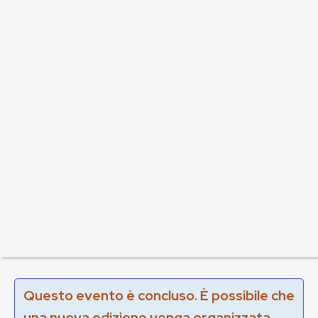
Questo evento è concluso. È possibile che
una nuova edizione venga organizzata