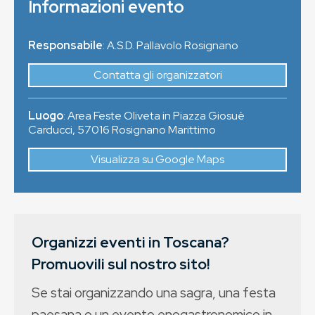
Informazioni evento
Responsabile
: A.S.D. Pallavolo Rosignano
Contatta gli organizzatori
Luogo
:
Area Feste Oliveta in Piazza Giosuè
Carducci
,
57016
Rosignano Marittimo
Visualizza su Google Maps
Organizzi eventi in Toscana?
Promuovili sul nostro sito!
Se stai organizzando una sagra, una festa
paesana o un evento enogastronomico in